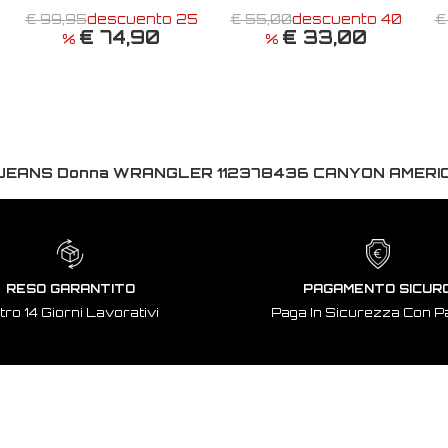
€ 99,95
descuento 25
€ 55,00
descuento 40
€
€ 74,90
€ 33,00
%
%
JEANS Donna WRANGLER 112378436 CANYON AMERI
RESO GARANTITO
PAGAMENTO SICUR
tro 14 Giorni Lavorativi
Paga In Sicurezza Con P