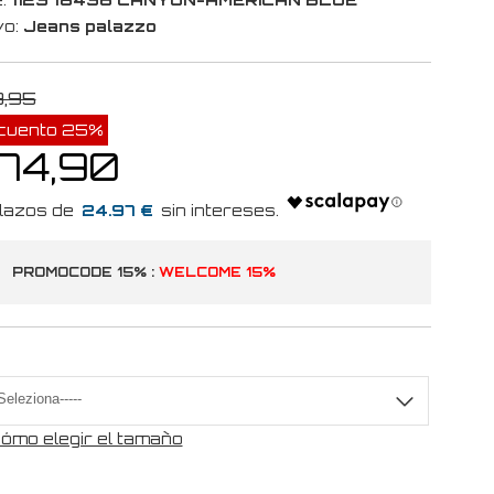
vo:
Jeans palazzo
9,95
cuento 25%
 74,90
24.97 €
PROMOCODE 15% :
WELCOME 15%
a
ómo elegir el tamaño