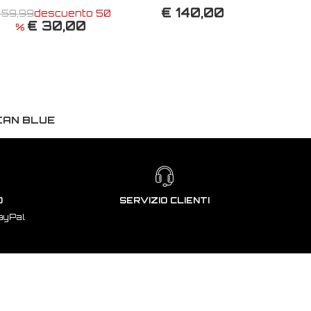
€ 140,00
 59,99
descuento 50
€ 30,00
%
CAN BLUE
O
SERVIZIO CLIENTI
ayPal