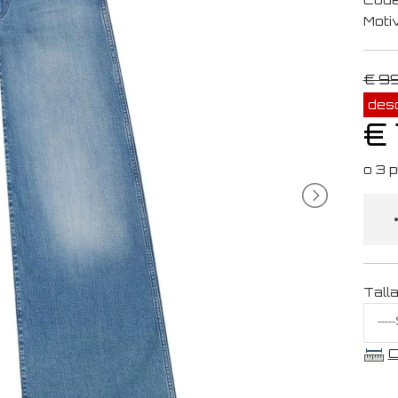
Moti
€ 9
des
€
Tall
C