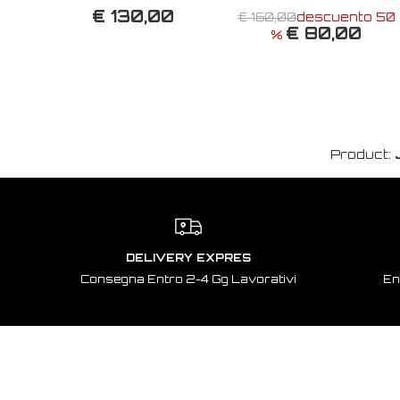
€ 130,00
€ 160,00
descuento 50
€ 80,00
%
Product:
DELIVERY EXPRES
Consegna Entro 2-4 Gg Lavorativi
En