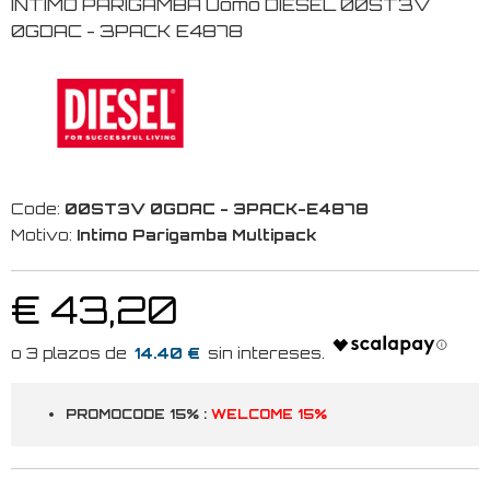
INTIMO PARIGAMBA Uomo DIESEL 00ST3V
0GDAC - 3PACK E4878
Code:
00ST3V 0GDAC - 3PACK-E4878
Motivo:
Intimo Parigamba Multipack
€ 43,20
14.40 €
PROMOCODE 15% :
WELCOME 15%