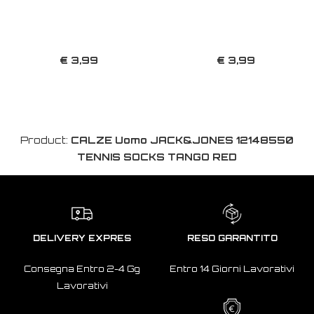
€ 3,99
€ 3,99
Product:
CALZE Uomo JACK&JONES 12148550
TENNIS SOCKS TANGO RED
DELIVERY EXPRES
RESO GARANTITO
Consegna Entro 2-4 Gg
Entro 14 Giorni Lavorativi
Lavorativi