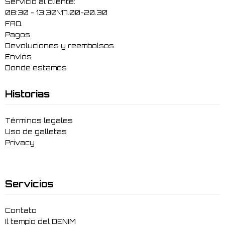
Servicio al cliente:
08:30 - 13:30\17.00-20.30
FAQ
Pagos
Devoluciones y reembolsos
Envíos
Donde estamos
Historias
Términos legales
Uso de galletas
Privacy
Servicios
Contato
Il tempio del DENIM