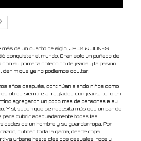
 más de un cuarto de siglo, JACK & JONES
dió conquistar el mundo. Eran solo un puñado de
s con su primera colección de jeans y la pasión
el denim que ya no podíamos ocultar.
os años después, continúan siendo niños como
os otros siempre arreglados con jeans, pero en
amino agregaron un poco más de personas a su
po. Y sí, saben que se necesita más que un par de
s para cubrir adecuadamente todas las
sidades de un hombre y su guardarropa. Por
 razón, cubren toda la gama, desde ropa
rtiva urbana hasta clásicos casuales, ropa y