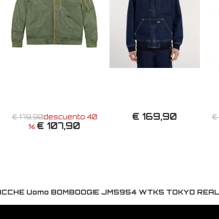
€ 169,90
€ 179,90
descuento 40
€
€ 107,90
%
IACCHE Uomo BOMBOOGIE JM5954 WTK5 TOKYO REAL