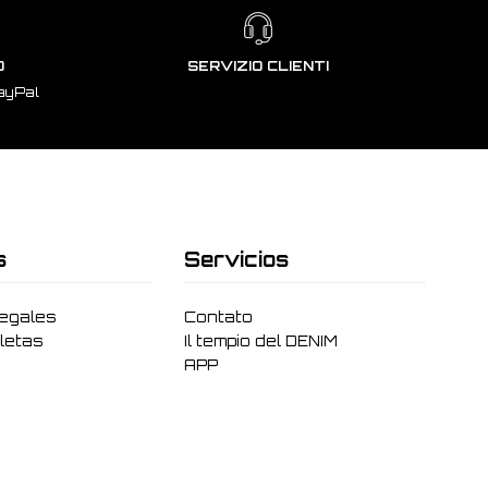
O
SERVIZIO CLIENTI
ayPal
s
Servicios
legales
Contato
letas
Il tempio del DENIM
APP