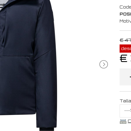
Code
POS
Moti
€ 4
des
€
Tall
C