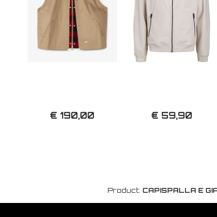
€ 190,00
€ 59,90
Product:
CAPISPALLA E G