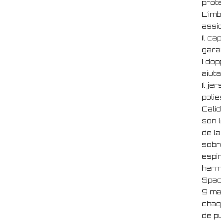
prote
L’im
assic
Il ca
gara
I dop
aiuta
Il je
polie
Cali
son 
de l
sobre
espí
herm
Spac
9 ma
chaq
de p