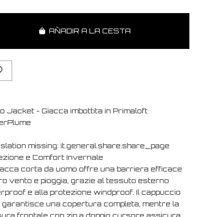
AÑADIR A LA CESTA
 Jacket - Giacca imbottita in Primaloft
erPlume
slation missing: it.general.share.share_page
ezione e Comfort Invernale
iacca corta da uomo offre una barriera efficace
ro vento e pioggia, grazie al tessuto esterno
rproof e alla protezione windproof. Il cappuccio
o garantisce una copertura completa, mentre la
sura frontale con zip a doppio cursore assicura