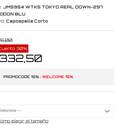
:
JM5954 WTK5 TOKYO REAL DOWN-297
EIDON BLU
vo:
Capospalla Corto
75,00
cuento 30%
 332,50
PROMOCODE 15% :
WELCOME 15%
a
ómo elegir el tamaño