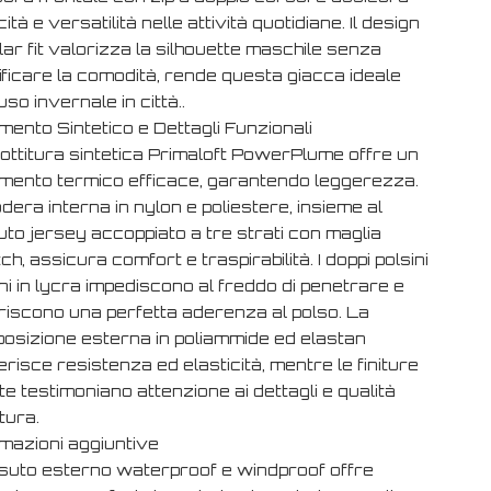
cità e versatilità nelle attività quotidiane. Il design
ar fit valorizza la silhouette maschile senza
ificare la comodità, rende questa giacca ideale
’uso invernale in città..
mento Sintetico e Dettagli Funzionali
bottitura sintetica Primaloft PowerPlume offre un
amento termico efficace, garantendo leggerezza.
dera interna in nylon e poliestere, insieme al
to jersey accoppiato a tre strati con maglia
ch, assicura comfort e traspirabilità. I doppi polsini
ni in lycra impediscono al freddo di penetrare e
riscono una perfetta aderenza al polso. La
osizione esterna in poliammide ed elastan
risce resistenza ed elasticità, mentre le finiture
e testimoniano attenzione ai dettagli e qualità
tura.
rmazioni aggiuntive
essuto esterno waterproof e windproof offre