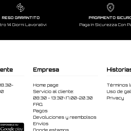
RESO GARANTITO
PAGAMENTO SICUR
tro 14 Giorni Lavorativi
Paga In Sicurezza Con P
iente
Empresa
Historia
08.30-
Home page
Términos 
30
Servicio al cliente:
Uso de gal
08:30 - 13:30\17.00-20.30
Privacy
FAQ
Pagos
Devoluciones y reembolsos
Envíos
Donde estamos