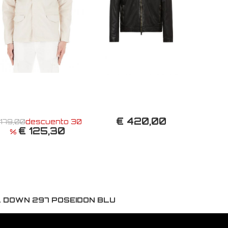
€ 420,00
 179,00
descuento 30
€ 125,30
%
 DOWN 297 POSEIDON BLU