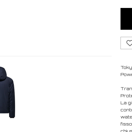
Tokyo
Pow
Tran
Prot
La g
cont
wate
fiss
chiu