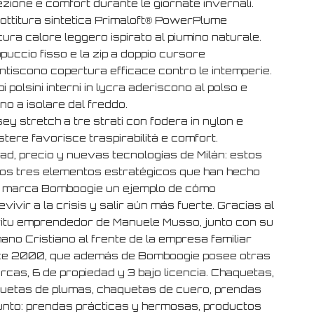
zione e comfort durante le giornate invernali.
bottitura sintetica Primaloft® PowerPlume
ura calore leggero ispirato al piumino naturale.
ppuccio fisso e la zip a doppio cursore
ntiscono copertura efficace contro le intemperie.
pi polsini interni in lycra aderiscono al polso e
no a isolare dal freddo.
rsey stretch a tre strati con fodera in nylon e
stere favorisce traspirabilità e comfort.
dad, precio y nuevas tecnologías de Milán: estos
los tres elementos estratégicos que han hecho
a marca Bomboogie un ejemplo de cómo
vivir a la crisis y salir aún más fuerte. Gracias al
ritu emprendedor de Manuele Musso, junto con su
ano Cristiano al frente de la empresa familiar
e 2000, que además de Bomboogie posee otras
rcas, 6 de propiedad y 3 bajo licencia. Chaquetas,
uetas de plumas, chaquetas de cuero, prendas
unto: prendas prácticas y hermosas, productos