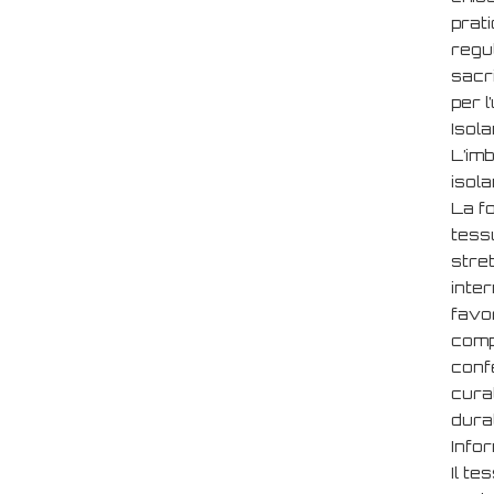
prati
regul
sacr
per l
Isola
L’im
isol
La fo
tessu
stret
inter
favo
comp
confe
curat
dura
Info
Il t