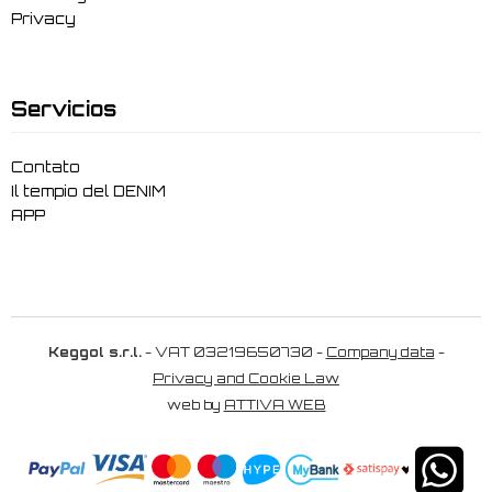
Privacy
Servicios
Contato
Il tempio del DENIM
APP
Keggol s.r.l.
- VAT 03219650730 -
Company data
-
Privacy and Cookie Law
web by
ATTIVA WEB