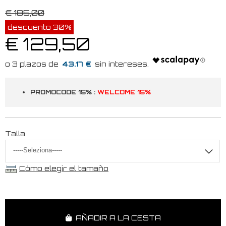
€ 185,00
descuento 30%
€ 129,50
43.17 €
PROMOCODE 15% :
WELCOME 15%
Talla
Cómo elegir el tamaño
AÑADIR A LA CESTA