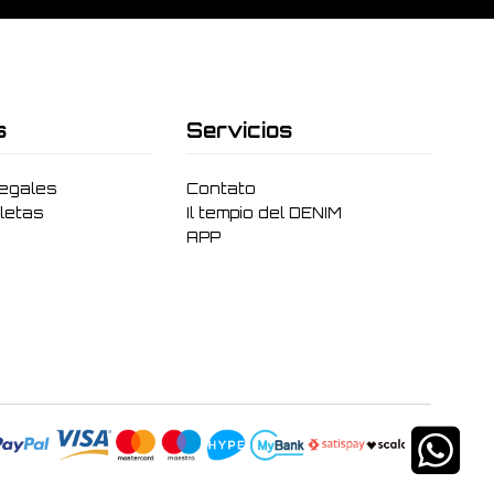
s
Servicios
legales
Contato
letas
Il tempio del DENIM
APP