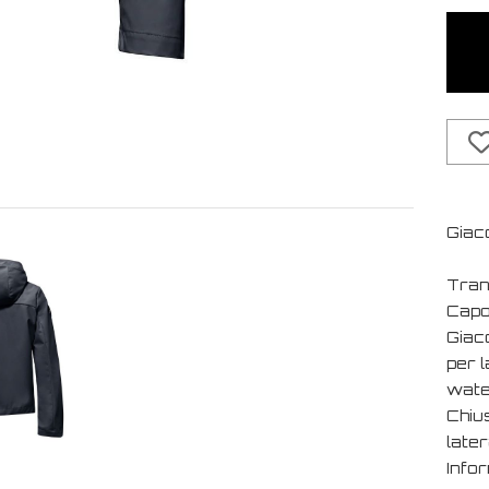
Giacc
Tran
Capo 
Giacc
per l
water
Chius
later
Info