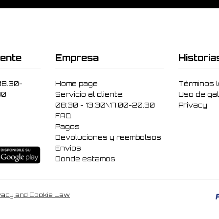
iente
Empresa
Historia
08.30-
Home page
Términos 
30
Servicio al cliente:
Uso de gal
08:30 - 13:30\17.00-20.30
Privacy
FAQ
Pagos
Devoluciones y reembolsos
Envíos
Donde estamos
vacy and Cookie Law