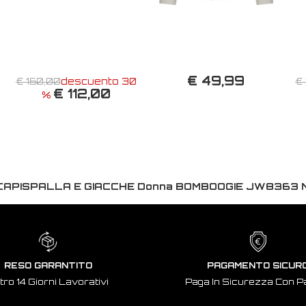
€ 49,99
€ 160,00
descuento 30
€
€ 112,00
%
CAPISPALLA E GIACCHE Donna BOMBOOGIE JW8363 
RESO GARANTITO
PAGAMENTO SICUR
tro 14 Giorni Lavorativi
Paga In Sicurezza Con P