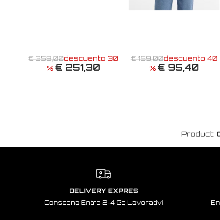
€ 359,00
descuento 30
€ 159,00
descuento 40
€ 251,30
€ 95,40
%
%
Product:
DELIVERY EXPRES
Consegna Entro 2-4 Gg Lavorativi
En