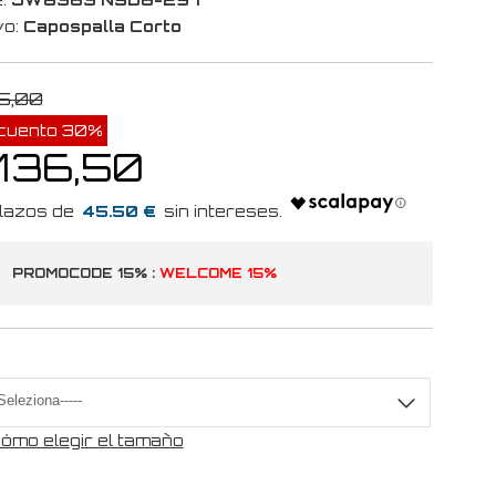
vo:
Capospalla Corto
5,00
cuento 30%
 136,50
45.50 €
PROMOCODE 15% :
WELCOME 15%
a
ómo elegir el tamaño