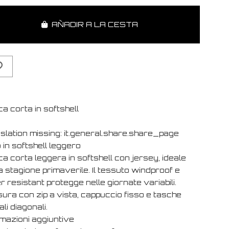
AÑADIR A LA CESTA
a corta in softshell
slation missing: it.general.share.share_page
in softshell leggero
a corta leggera in softshell con jersey, ideale
a stagione primaverile. Il tessuto windproof e
 resistant protegge nelle giornate variabili.
ura con zip a vista, cappuccio fisso e tasche
ali diagonali.
rmazioni aggiuntive