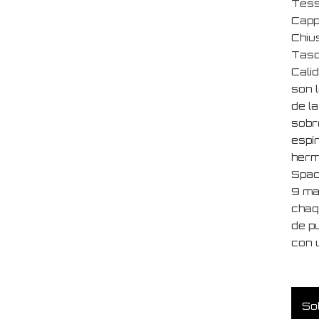
Tess
Capp
Chiu
Tasch
Cali
son 
de l
sobre
espí
herm
Spac
9 ma
chaq
de p
con u
Sol