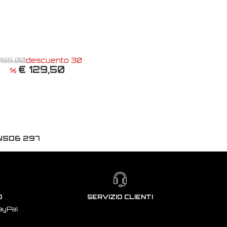
 185,00
descuento 30
€ 129,50
%
NSD6 297
O
SERVIZIO CLIENTI
ayPal