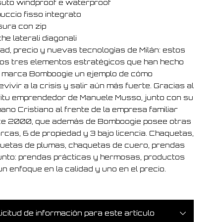
uto windproof e waterproof
uccio fisso integrato
sura con zip
e laterali diagonali
dad, precio y nuevas tecnologías de Milán: estos
los tres elementos estratégicos que han hecho
a marca Bomboogie un ejemplo de cómo
vivir a la crisis y salir aún más fuerte. Gracias al
ritu emprendedor de Manuele Musso, junto con su
ano Cristiano al frente de la empresa familiar
e 2000, que además de Bomboogie posee otras
rcas, 6 de propiedad y 3 bajo licencia. Chaquetas,
uetas de plumas, chaquetas de cuero, prendas
unto: prendas prácticas y hermosas, productos
n enfoque en la calidad y uno en el precio.
icitud de información para este artículo