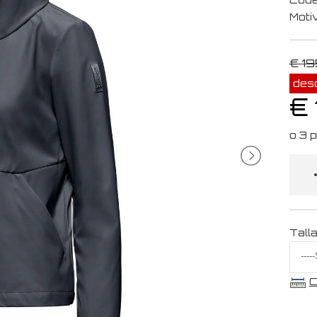
Moti
€ 19
des
€
Tall
C