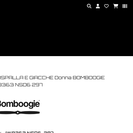
ISPALLA E GIACCHE Donna BOMBOOGIE
363 NSD6 297
:
JW8363 NSD6-297