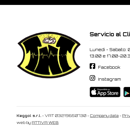
Servicio al Cl
Lunedi - Sabato: 
13.00 e 17.00-20.
Facebook
Instagram
Keggol s.r.l.
- VAT 03219650730 -
Company data
-
Pri
web by
ATTIVA WEB