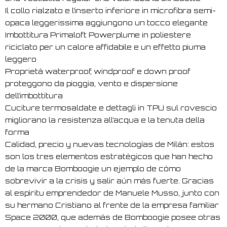
Il collo rialzato e l’inserto inferiore in microfibra semi-
opaca leggerissima aggiungono un tocco elegante
Imbottitura Primaloft Powerplume in poliestere
riciclato per un calore affidabile e un effetto piuma
leggero
Proprietà waterproof, windproof e down proof
proteggono da pioggia, vento e dispersione
dell’imbottitura
Cuciture termosaldate e dettagli in TPU sul rovescio
migliorano la resistenza all’acqua e la tenuta della
forma
Calidad, precio y nuevas tecnologías de Milán: estos
son los tres elementos estratégicos que han hecho
de la marca Bomboogie un ejemplo de cómo
sobrevivir a la crisis y salir aún más fuerte. Gracias
al espíritu emprendedor de Manuele Musso, junto con
su hermano Cristiano al frente de la empresa familiar
Space 2000, que además de Bomboogie posee otras