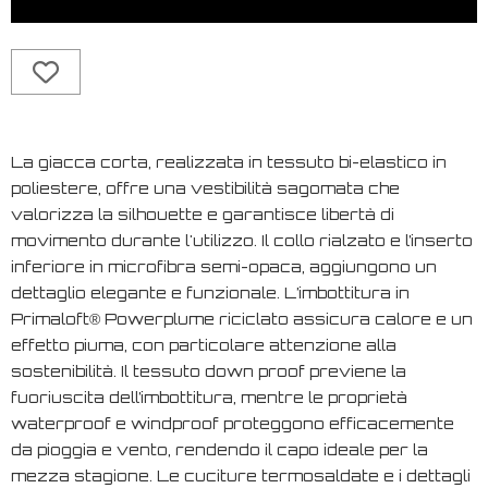
La giacca corta, realizzata in tessuto bi-elastico in
poliestere, offre una vestibilità sagomata che
valorizza la silhouette e garantisce libertà di
movimento durante l'utilizzo. Il collo rialzato e l’inserto
inferiore in microfibra semi-opaca, aggiungono un
dettaglio elegante e funzionale. L’imbottitura in
Primaloft® Powerplume riciclato assicura calore e un
effetto piuma, con particolare attenzione alla
sostenibilità. Il tessuto down proof previene la
fuoriuscita dell’imbottitura, mentre le proprietà
waterproof e windproof proteggono efficacemente
da pioggia e vento, rendendo il capo ideale per la
mezza stagione. Le cuciture termosaldate e i dettagli