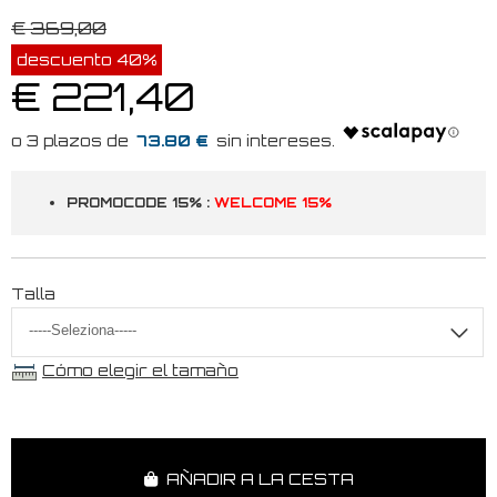
€ 369,00
descuento 40%
€ 221,40
73.80 €
PROMOCODE 15% :
WELCOME 15%
Talla
Cómo elegir el tamaño
AÑADIR A LA CESTA