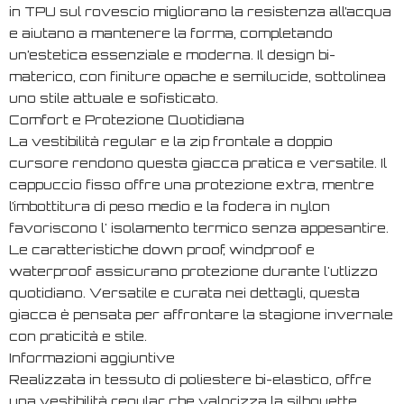
in TPU sul rovescio migliorano la resistenza all’acqua
e aiutano a mantenere la forma, completando
un’estetica essenziale e moderna. Il design bi-
materico, con finiture opache e semilucide, sottolinea
uno stile attuale e sofisticato.
Comfort e Protezione Quotidiana
La vestibilità regular e la zip frontale a doppio
cursore rendono questa giacca pratica e versatile. Il
cappuccio fisso offre una protezione extra, mentre
l’imbottitura di peso medio e la fodera in nylon
favoriscono l' isolamento termico senza appesantire.
Le caratteristiche down proof, windproof e
waterproof assicurano protezione durante l'utlizzo
quotidiano. Versatile e curata nei dettagli, questa
giacca è pensata per affrontare la stagione invernale
con praticità e stile.
Informazioni aggiuntive
Realizzata in tessuto di poliestere bi-elastico, offre
una vestibilità regular che valorizza la silhouette