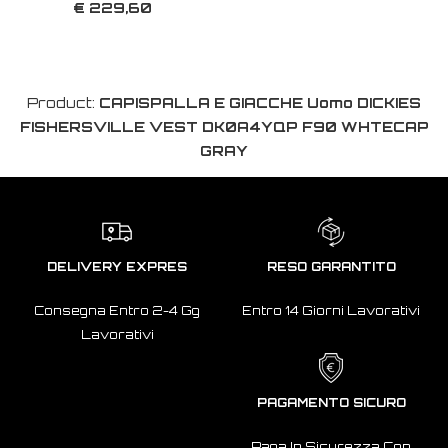
€ 229,60
Product:
CAPISPALLA E GIACCHE Uomo DICKIES
FISHERSVILLE VEST DK0A4YQP F90 WHTECAP
GRAY
DELIVERY EXPRES
RESO GARANTITO
Consegna Entro 2-4 Gg
Entro 14 Giorni Lavorativi
Lavorativi
PAGAMENTO SICURO
Paga In Sicurezza Con