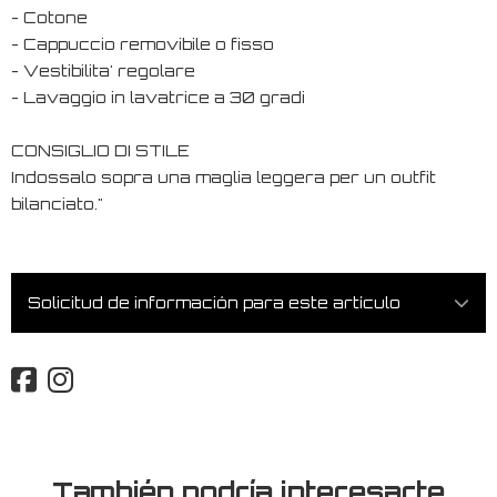
- Cotone
- Cappuccio removibile o fisso
- Vestibilita' regolare
- Lavaggio in lavatrice a 30 gradi
CONSIGLIO DI STILE
Indossalo sopra una maglia leggera per un outfit
bilanciato."
Solicitud de información para este artículo
También podría interesarte