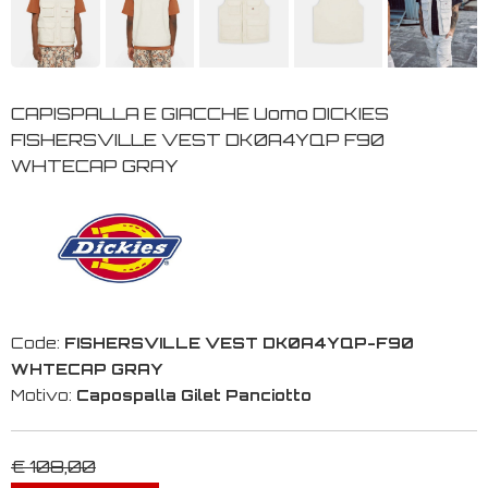
CAPISPALLA E GIACCHE Uomo DICKIES
FISHERSVILLE VEST DK0A4YQP F90
WHTECAP GRAY
Code:
FISHERSVILLE VEST DK0A4YQP-F90
WHTECAP GRAY
Motivo:
Capospalla Gilet Panciotto
€ 108,00