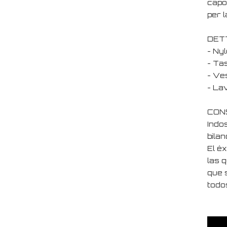
capo
per l
DET
- Nyl
- Tas
- Ves
- La
CONS
Indo
bilan
El é
las 
que 
todo