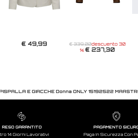
€ 49,99
€ 339,00
descuento 30
€ 237,30
%
PISPALLA E GIACCHE Donna ONLY 15192522 MAASTR
RESO GARANTITO
PAGAMENTO SICUR
tro 14 Giorni Lavorativi
Paga In Sicurezza Con P