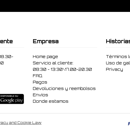
iente
Empresa
Historia
08.30-
Home page
Términos 
30
Servicio al cliente:
Uso de gal
08:30 - 13:30\17.00-20.30
Privacy
FAQ
Pagos
Devoluciones y reembolsos
Envíos
Donde estamos
vacy and Cookie Law