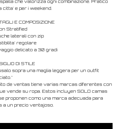
spalla che valorizza ogni combinazione. Pratico
a citta' e per i weekend.
TAGLI E COMPOSIZIONE
on Stratified
che laterali con zip
tibilita' regolare
vaggio delicato a 30 gradi
IGLIO DI STILE
ssalo sopra una maglia leggera per un outfit
ciato."
xito de ventas tiene varias marcas diferentes con
que vende su ropa. Estos incluyen SOLO camas
se proponen como una marca adecuada para
s a un precio ventajoso.