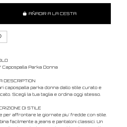
AÑADIR A LA CESTA
OLO
 Capospalla Parka Donna
A DESCRIPTION
ri capospalla parka donna dallo stile curato e
cato. Scegli la tua taglia e ordina oggi stesso.
RIZIONE DI STILE
e per affrontare le giornate piu' fredde con stile.
bina facilmente a jeans e pantaloni classici. Un