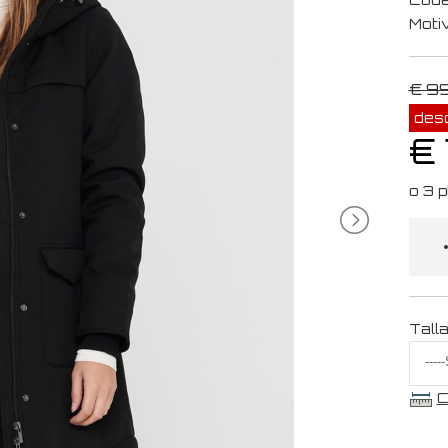
Moti
€ 9
des
€
Tall
C