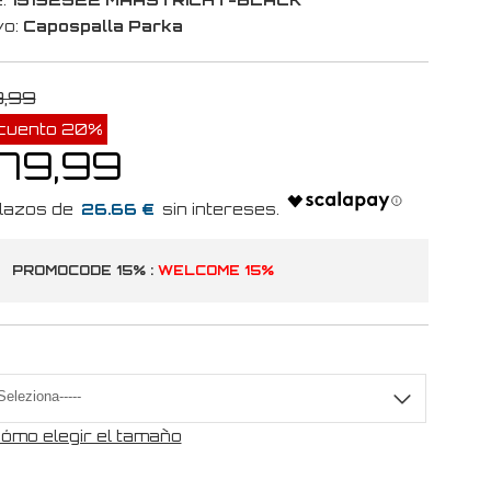
vo:
Capospalla Parka
9,99
cuento 20%
 79,99
26.66 €
PROMOCODE 15% :
WELCOME 15%
a
ómo elegir el tamaño