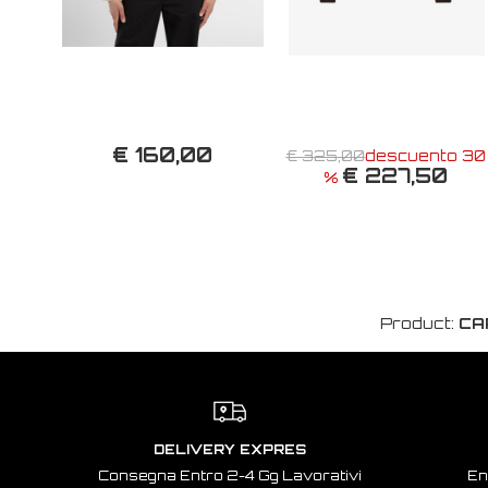
€ 160,00
€ 325,00
descuento 30
€ 227,50
%
Product:
CA
DELIVERY EXPRES
Consegna Entro 2-4 Gg Lavorativi
En