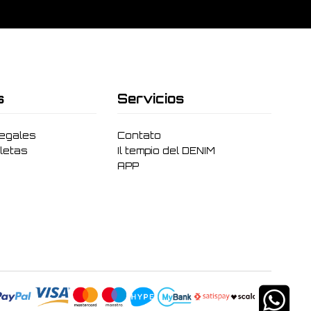
s
Servicios
legales
Contato
letas
Il tempio del DENIM
APP