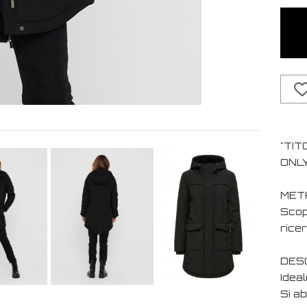
"TIT
ONLY
MET
Scop
ricer
DESC
Ideal
Si ab