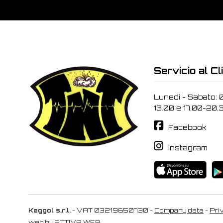
Servicio al Cl
Lunedi - Sabato: 
13.00 e 17.00-20.
Facebook
Instagram
Keggol s.r.l.
- VAT 03219650730 -
Company data
-
Pri
web by
ATTIVA WEB