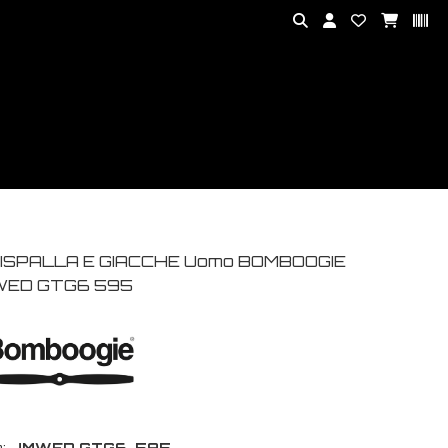
ISPALLA E GIACCHE Uomo BOMBOOGIE
ED GTG6 595
:
JMWED GTG6-595