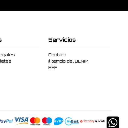
s
Servicios
legales
Contato
letas
Il tempio del DENIM
APP