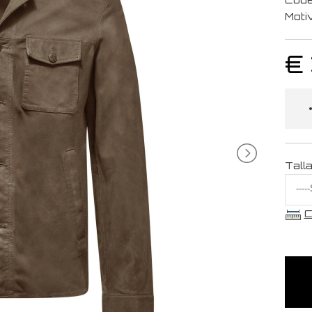
Moti
€
Tall
C