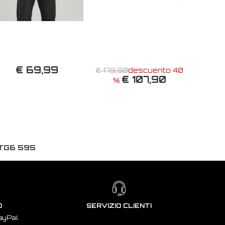
€ 69,99
€ 179,90
descuento 40
€ 107,90
%
TG6 595
O
SERVIZIO CLIENTI
ayPal