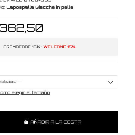
vo:
Capospalla Giacche in pelle
 382,50
PROMOCODE 15% :
WELCOME 15%
a
ómo elegir el tamaño
AÑADIR A LA CESTA