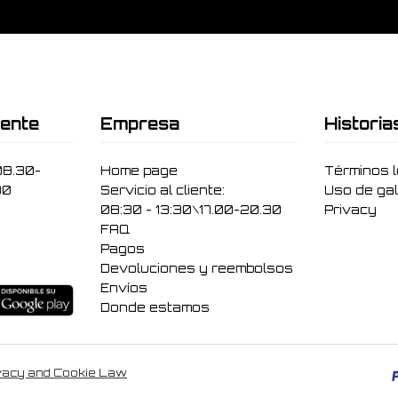
iente
Empresa
Historia
08.30-
Home page
Términos 
30
Servicio al cliente:
Uso de gal
08:30 - 13:30\17.00-20.30
Privacy
FAQ
Pagos
Devoluciones y reembolsos
Envíos
Donde estamos
vacy and Cookie Law