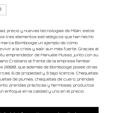
dad, precio y nuevas tecnologías de Milán: estos
los tres elementos estratégicos que han hecho
a marca Bomboogie un ejemplo de cómo
vivir a la crisis y salir aún más fuerte. Gracias al
ritu emprendedor de Manuele Musso, junto con su
ano Cristiano al frente de la empresa familiar
e 2000, que además de Bomboogie posee otras
rcas, 6 de propiedad y 3 bajo licencia. Chaquetas,
uetas de plumas, chaquetas de cuero, prendas
unto: prendas prácticas y hermosas, productos
n enfoque en la calidad y uno en el precio.