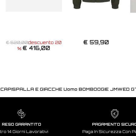
€ 59,90
€ 520,00
descuento 20
€ 416,00
%
:
CAPISPALLA E GIACCHE Uomo BOMBOOGIE JMWED G
RESO GARANTITO
PAGAMENTO SICUR
tro 14 Giorni Lavorativi
Paga In Sicurezza Con P