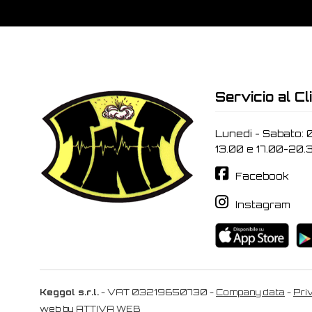
Servicio al Cl
Lunedi - Sabato: 
13.00 e 17.00-20.
Facebook
Instagram
Keggol s.r.l.
- VAT 03219650730 -
Company data
-
Pri
web by
ATTIVA WEB