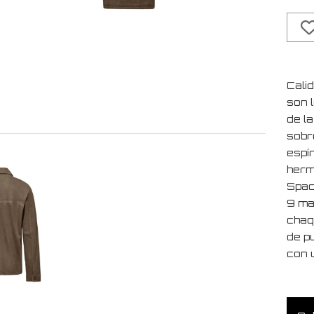
Cali
son 
de l
sobre
espí
herm
Spac
9 ma
chaq
de p
con u