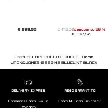
€ 399,00
€ 475,00
descuento 30 %
€ 332,50
Product:
CAPISPALLA E GIACCHE Uomo
JACK&JONES 12290142 BLUCLINT BLACK
DELIVERY EXPRES
RESO GARANTITO
Consegna Entro 2-4 Gg
Entro 14 Giorni Lavorativi
Lavorativi