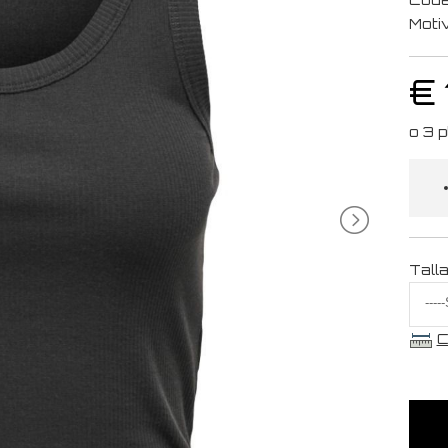
Moti
€
Tall
C