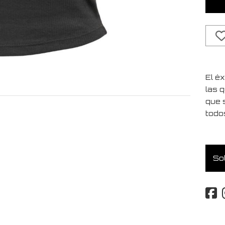
El é
las 
que 
todo
Sol