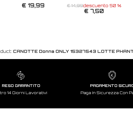
€ 19,99
€ 14,99
descuento 50 %
€ 7,50
duct:
CANOTTE Donna ONLY 15327543 LOTTE PHAN
RESO GARANTITO
PAGAMENTO SICUR
tro 14 Giorni Lavorativi
Paga In Sicurezza Con P