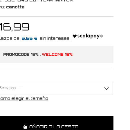
vo:
canotta
 16,99
5.66 €
PROMOCODE 15% :
WELCOME 15%
a
ómo elegir el tamaño
AÑADIR A LA CESTA