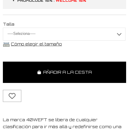
PROMOCODE 15% :
WELCOME 15%
Talla
Cómo elegir el tamaño
AÑADIR A LA CESTA
La marca 40WEFT se libera de cualquier
clasificación para ir más allá y redefinirse como una