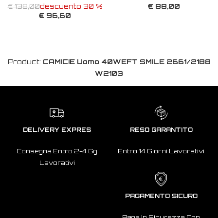
€ 88,00
€ 138,00
descuento 30 %
€ 96,60
Product:
CAMICIE Uomo 40WEFT SMILE 2661/2188
W2103
DELIVERY EXPRES
RESO GARANTITO
Consegna Entro 2-4 Gg
Entro 14 Giorni Lavorativi
Lavorativi
PAGAMENTO SICURO
Paga In Sicurezza Con