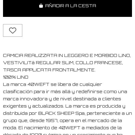
AÑADIR A LA CESTA
CAMICIA REALIZZATA IN LEGGERO E MORBIDO LINO,
VESTIVILITà REGULAR SLIM, COLLO FRANCESE,
TASCA APPLICATA FRONTALMENTE.
100% LINO
La marca 40WEFT se libera de cualquier
clasificación para ir más allá y redefinirse como una
marca innovadora y de nivel destinada a clientes
exigentes y actualizados. La marca es producida y
distribuida por BLACK SHEEP Spa, perteneciente a un
grupo que, desde 1957, opera en el mercado de la
moda. El nacimiento de 40WEFT a mediados de la
década de 1990 culmina en un crecimiento que ha