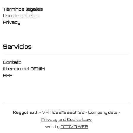
Términos legales
Uso de galletas
Privacy
Servicios
Contato
Il tempio del DENIM
APP
Keggol s.r.l.
- VAT 03219650730 -
Company data
-
Privacy and Cookie Law
web by
ATTIVA WEB