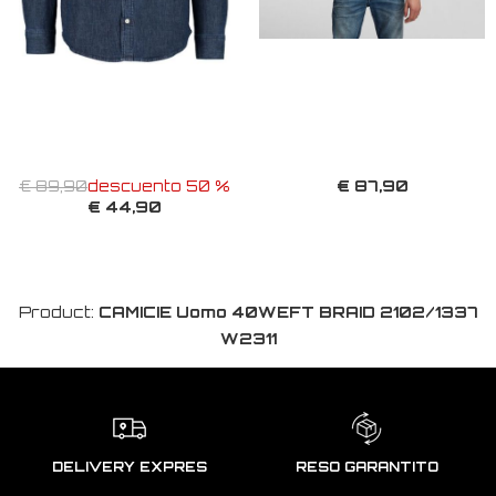
€ 87,90
€ 89,90
descuento 50 %
€ 44,90
Product:
CAMICIE Uomo 40WEFT BRAID 2102/1337
W2311
DELIVERY EXPRES
RESO GARANTITO