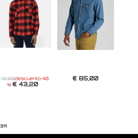
€ 85,00
 72,00
descuento 40
€ 43,20
%
311