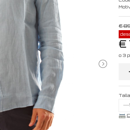
Moti
€ 8
des
€ 
Tall
C