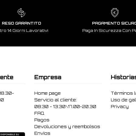
RESO GARANTITO
PAGAMENTO SICUR
tro 14 Giorni Lavorativi
Paga In Sicurezza Con P
iente
Empresa
Historia
08.30-
Home page
Términos 
30
Servicio al cliente:
Uso de gal
08:30 - 13:30\17.00-20.30
Privacy
FAQ
Pagos
Devoluciones y reembolsos
Envíos