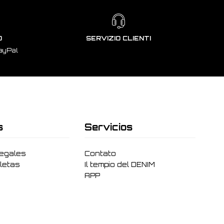
O
SERVIZIO CLIENTI
ayPal
s
Servicios
legales
Contato
letas
Il tempio del DENIM
APP