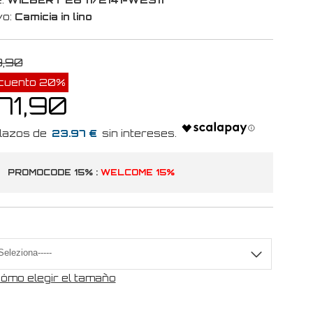
vo:
Camicia in lino
9,90
cuento 20%
71,90
23.97 €
PROMOCODE 15% :
WELCOME 15%
a
ómo elegir el tamaño