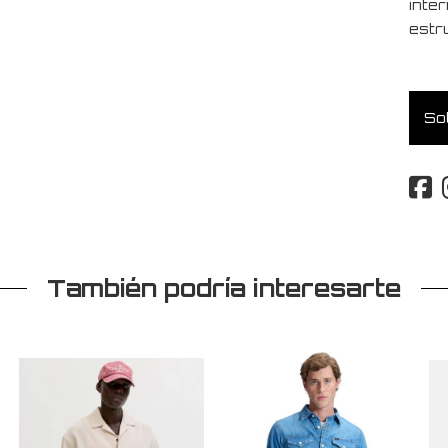
inte
estru
Sol
También podría interesarte