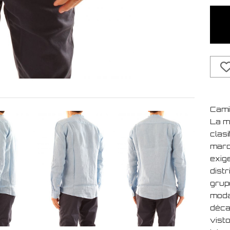
Camic
La m
clasi
marc
exig
dist
grup
moda
déca
visto