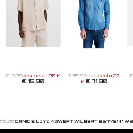
€ 19,99
descuento 20 %
€ 89,90
descuento 20
€
€ 15,90
€ 71,90
%
oduct:
CAMICIE Uomo 40WEFT WILBERT 2671/2141 W2