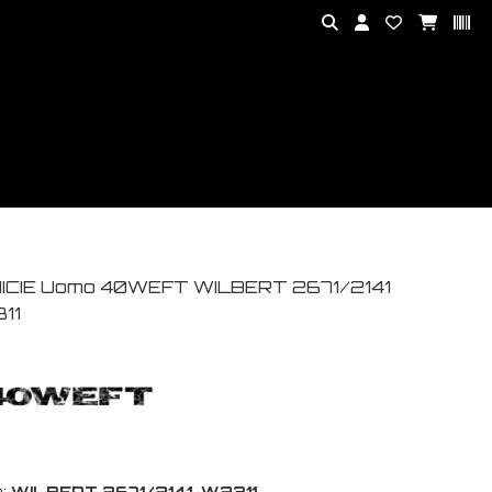
ICIE Uomo 40WEFT WILBERT 2671/2141
11
:
WILBERT 2671/2141-W2311