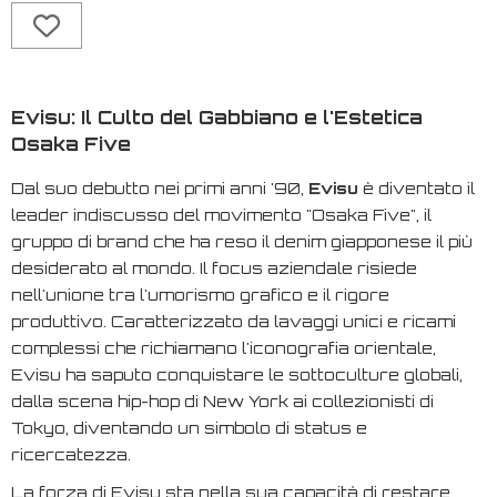
Evisu: Il Culto del Gabbiano e l'Estetica
Osaka Five
Dal suo debutto nei primi anni '90,
Evisu
è diventato il
leader indiscusso del movimento "Osaka Five", il
gruppo di brand che ha reso il denim giapponese il più
desiderato al mondo. Il focus aziendale risiede
nell'unione tra l'umorismo grafico e il rigore
produttivo. Caratterizzato da lavaggi unici e ricami
complessi che richiamano l'iconografia orientale,
Evisu ha saputo conquistare le sottoculture globali,
dalla scena hip-hop di New York ai collezionisti di
Tokyo, diventando un simbolo di status e
ricercatezza.
La forza di Evisu sta nella sua capacità di restare