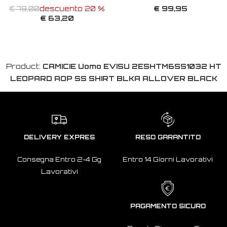
€ 99,95
€ 79,00
descuento 20 %
€ 63,20
Product:
CAMICIE Uomo EVISU 2ESHTM6SS1032 HT
LEOPARD AOP SS SHIRT BLKA ALLOVER BLACK
DELIVERY EXPRES
RESO GARANTITO
Consegna Entro 2-4 Gg
Entro 14 Giorni Lavorativi
Lavorativi
PAGAMENTO SICURO