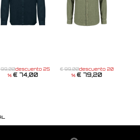
 99,00
descuento 25
€ 99,00
descuento 20
€ 74,00
€ 79,20
%
%
AL