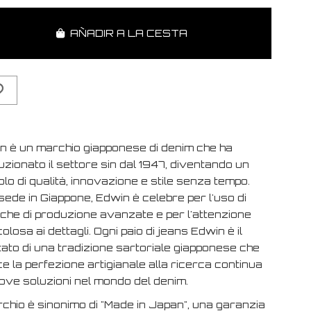
AÑADIR A LA CESTA
n è un marchio giapponese di denim che ha
uzionato il settore sin dal 1947, diventando un
lo di qualità, innovazione e stile senza tempo.
ede in Giappone, Edwin è celebre per l'uso di
iche di produzione avanzate e per l'attenzione
olosa ai dettagli. Ogni paio di jeans Edwin è il
tato di una tradizione sartoriale giapponese che
e la perfezione artigianale alla ricerca continua
uove soluzioni nel mondo del denim.
rchio è sinonimo di "Made in Japan", una garanzia