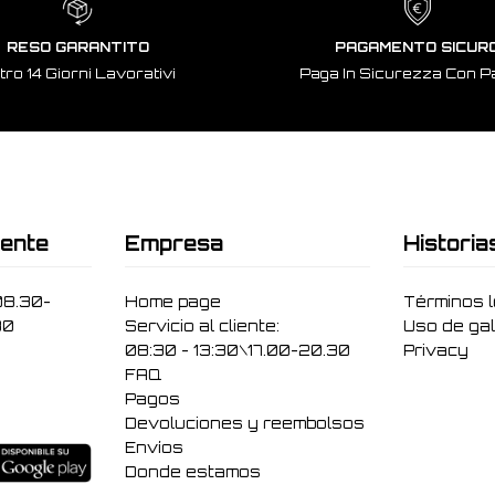
RESO GARANTITO
PAGAMENTO SICUR
tro 14 Giorni Lavorativi
Paga In Sicurezza Con P
iente
Empresa
Historia
08.30-
Home page
Términos 
30
Servicio al cliente:
Uso de gal
08:30 - 13:30\17.00-20.30
Privacy
FAQ
Pagos
Devoluciones y reembolsos
Envíos
Donde estamos