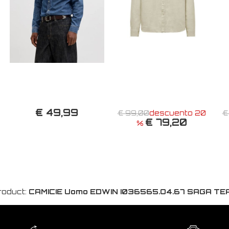
€ 49,99
€ 99,00
descuento 20
€
€ 79,20
%
roduct:
CAMICIE Uomo EDWIN I036565.O4.67 SAGA TE