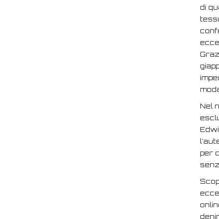
di qu
tessu
conf
eccez
Grazi
giapp
impec
moda
Nel 
esclu
Edwi
l'aut
per 
senza
Scopr
ecce
onlin
deni