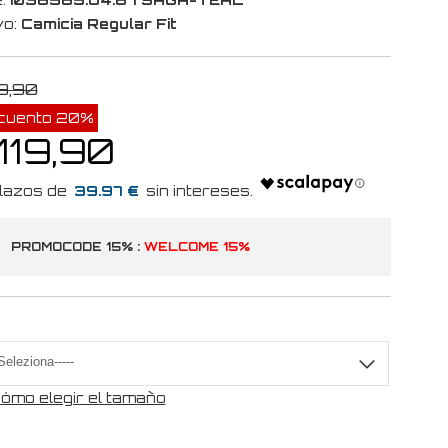
vo:
Camicia Regular Fit
9,90
cuento 20%
119,90
39.97 €
PROMOCODE 15% :
WELCOME 15%
a
ómo elegir el tamaño