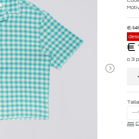
Moti
€ 14
des
€ 
Tall
C