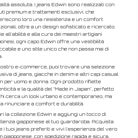
alità assoluta. I jeans Edwin sono realizzati con
ti premium e trattamenti esclusivi, che
eriscono loro una resistenza e un comfort
ionali, oltre a un design sofisticato e ricercato.
e all'abilità e alla cura dei maestri artigiani
onesi, ogni capo Edwin offre una vestibilità
cabile e uno stile unico che non passa mai di
.
nostro e-commerce, puoi trovare una selezione
siva di jeans, giacche in denim e altri capi casual
n per uomo e donna. Ogni prodotto riflette
enticità e la qualità del "Made in Japan", perfetto
chi cerca un look urbano e contemporaneo, ma
 rinunciare a comfort e durabilità.
i la collezione Edwin e aggiungi un tocco di
llenza giapponese al tuo guardaroba. Acquista
e i tuoi jeans preferiti e vivi l'esperienza del vero
m giapponese, con spedizione rapida e sicura.