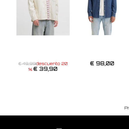
€ 98,00
€ 49,99
descuento 20
€ 39,90
%
P