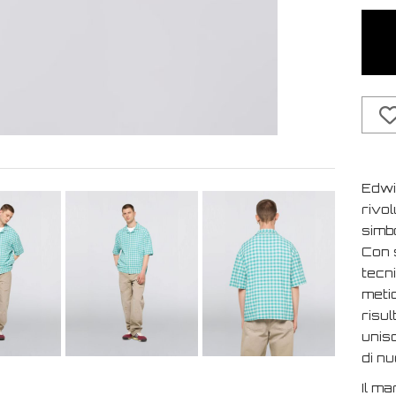
Edwi
rivol
simbo
Con s
tecn
metic
risul
unisc
di n
Il ma