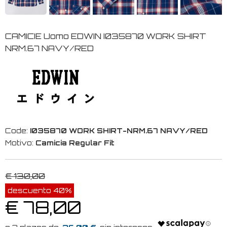
CAMICIE Uomo EDWIN I035870 WORK SHIRT
NRM.67 NAVY/RED
Code:
I035870 WORK SHIRT-NRM.67 NAVY/RED
Motivo:
Camicia Regular Fit
€ 130,00
descuento 40%
€ 78,00