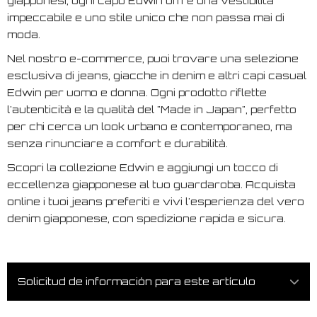
giapponesi, ogni capo Edwin offre una vestibilità
impeccabile e uno stile unico che non passa mai di
moda.
Nel nostro e-commerce, puoi trovare una selezione
esclusiva di jeans, giacche in denim e altri capi casual
Edwin per uomo e donna. Ogni prodotto riflette
l'autenticità e la qualità del "Made in Japan", perfetto
per chi cerca un look urbano e contemporaneo, ma
senza rinunciare a comfort e durabilità.
Scopri la collezione Edwin e aggiungi un tocco di
eccellenza giapponese al tuo guardaroba. Acquista
online i tuoi jeans preferiti e vivi l'esperienza del vero
denim giapponese, con spedizione rapida e sicura.
Solicitud de información para este artículo