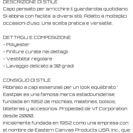
DESCRIZIONE DI STILE
Capo pensato per arricchire il guardaroba quotidiano.
Si abbina con facilita' a diversi stili. Adatto a molteplici
occasioni d'uso. Una scelta pratica e versatile.
DETTAGLI E COMPOSIZIONE
- Polyester
- Finiture curate nei dettagli
- Vestibilita' regolare
- Lavaggio delicato a 30 gradi
CONSIGLIO DI STILE
Abbinalo a capi essenziali per un look equilibrato."
Eastpak es una famosa marca estadounidense
fundada en 1952 de mochilas, maletines, bolsos,
billeteras y accesorios. Propiedad de Vf Corporation
desde 2000.
Inicialmente fundada en 1952 como una empresa con
el nombre de Eastern Canvas Products USA, Inc., que