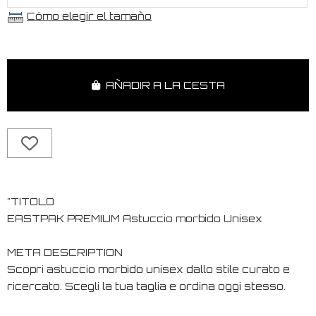
Cómo elegir el tamaño
AÑADIR A LA CESTA
"TITOLO
EASTPAK PREMIUM Astuccio morbido Unisex
META DESCRIPTION
Scopri astuccio morbido unisex dallo stile curato e
ricercato. Scegli la tua taglia e ordina oggi stesso.