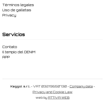
Términos legales
Uso de galletas
Privacy
Servicios
Contato
Il tempio del DENIM
APP
Keggol s.r.l.
- VAT 03219650730 -
Company data
-
Privacy and Cookie Law
web by
ATTIVA WEB