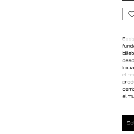
East
fund
bill
desd
Inic
el n
produ
camb
el m
Sol