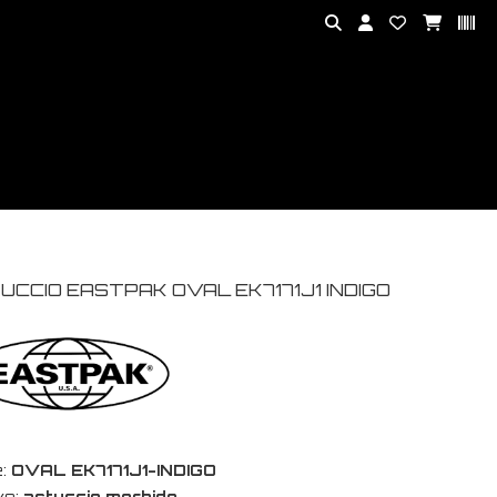
UCCIO EASTPAK OVAL EK7171J1 INDIGO
:
OVAL EK7171J1-INDIGO
vo:
astuccio morbido