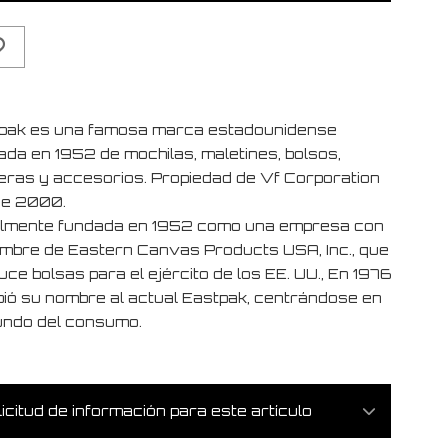
pak es una famosa marca estadounidense
ada en 1952 de mochilas, maletines, bolsos,
eteras y accesorios. Propiedad de Vf Corporation
e 2000.
ialmente fundada en 1952 como una empresa con
ombre de Eastern Canvas Products USA, Inc., que
ce bolsas para el ejército de los EE. UU., En 1976
ió su nombre al actual Eastpak, centrándose en
undo del consumo.
icitud de información para este artículo