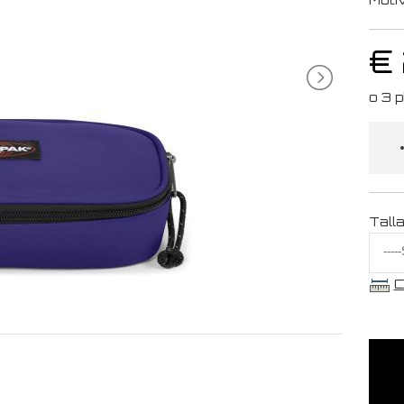
€
Tall
C