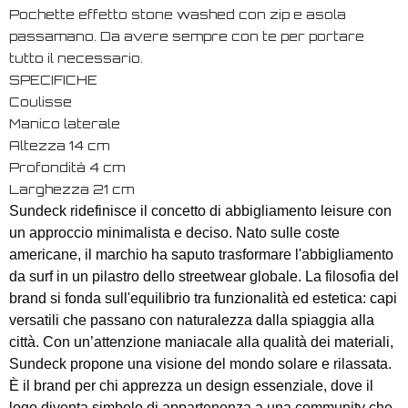
Pochette effetto stone washed con zip e asola
passamano. Da avere sempre con te per portare
tutto il necessario.
SPECIFICHE
Coulisse
Manico laterale
Altezza 14 cm
Profondità 4 cm
Larghezza 21 cm
Sundeck ridefinisce il concetto di abbigliamento leisure con
un approccio minimalista e deciso. Nato sulle coste
americane, il marchio ha saputo trasformare l'abbigliamento
da surf in un pilastro dello streetwear globale. La filosofia del
brand si fonda sull'equilibrio tra funzionalità ed estetica: capi
versatili che passano con naturalezza dalla spiaggia alla
città. Con un’attenzione maniacale alla qualità dei materiali,
Sundeck propone una visione del mondo solare e rilassata.
È il brand per chi apprezza un design essenziale, dove il
logo diventa simbolo di appartenenza a una community che