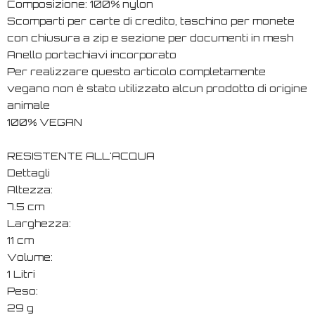
Composizione: 100% nylon
Scomparti per carte di credito, taschino per monete
con chiusura a zip e sezione per documenti in mesh
Anello portachiavi incorporato
Per realizzare questo articolo completamente
vegano non è stato utilizzato alcun prodotto di origine
animale
100% VEGAN
RESISTENTE ALL'ACQUA
Dettagli
Altezza:
7.5 cm
Larghezza:
11 cm
Volume:
1 Litri
Peso:
29 g