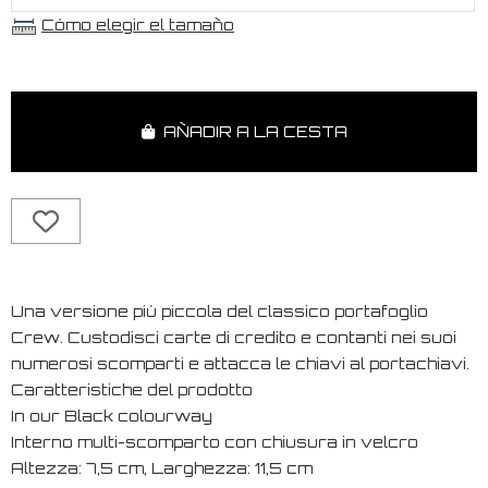
Cómo elegir el tamaño
AÑADIR A LA CESTA
Una versione più piccola del classico portafoglio
Crew. Custodisci carte di credito e contanti nei suoi
numerosi scomparti e attacca le chiavi al portachiavi.
Caratteristiche del prodotto
In our Black colourway
Interno multi-scomparto con chiusura in velcro
Altezza: 7,5 cm, Larghezza: 11,5 cm