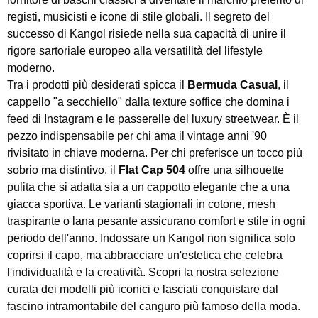
registi, musicisti e icone di stile globali. Il segreto del
successo di Kangol risiede nella sua capacità di unire il
rigore sartoriale europeo alla versatilità del lifestyle
moderno.
Tra i prodotti più desiderati spicca il
Bermuda Casual
, il
cappello "a secchiello" dalla texture soffice che domina i
feed di Instagram e le passerelle del luxury streetwear. È il
pezzo indispensabile per chi ama il vintage anni '90
rivisitato in chiave moderna. Per chi preferisce un tocco più
sobrio ma distintivo, il
Flat Cap 504
offre una silhouette
pulita che si adatta sia a un cappotto elegante che a una
giacca sportiva. Le varianti stagionali in cotone, mesh
traspirante o lana pesante assicurano comfort e stile in ogni
periodo dell'anno. Indossare un Kangol non significa solo
coprirsi il capo, ma abbracciare un'estetica che celebra
l'individualità e la creatività. Scopri la nostra selezione
curata dei modelli più iconici e lasciati conquistare dal
fascino intramontabile del canguro più famoso della moda.