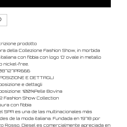
rizione prodotto
ura della Collezione Fashion Show, in morbida
 italiana con fibbia con logo ‘D’ ovale in metallo
o nickel-free.
X08727PR666
POSIZIONE E DETTAGLI
osizione e dettagli
osizione: 100%Pelle Bovina
 Fashion Show Collection
ura con fibbia
el SPA es una de las multinacionales más
des de la moda italiana. Fundada en 1978 por
o Rosso, Diesel es comercialmente apreciada en