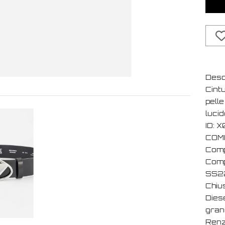
Desc
Cint
pelle
lucid
ID: 
COM
Comp
Comp
SS22
Chius
Dies
gran
Renz