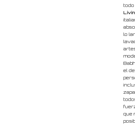
todo
Livi
itali
abso
lo la
lavad
arte
mode
Babh
el de
perso
incl
zapat
todo
fuer
que 
posib