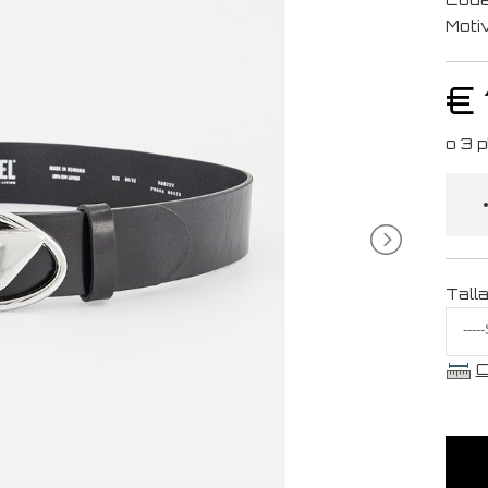
Moti
€
Tall
C