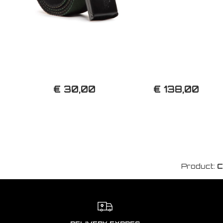
€ 30,00
€ 138,00
Product:
C