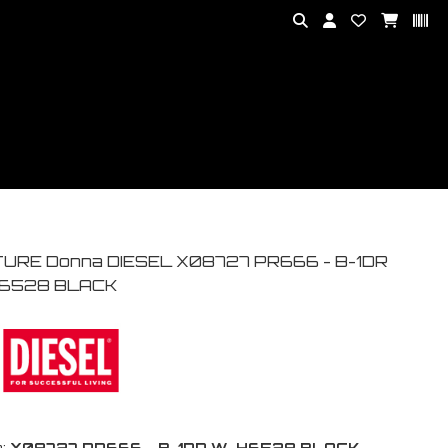
TURE Donna DIESEL X08727 PR666 - B-1DR
6528 BLACK
:
X08727 PR666 - B-1DR W-H6528 BLACK