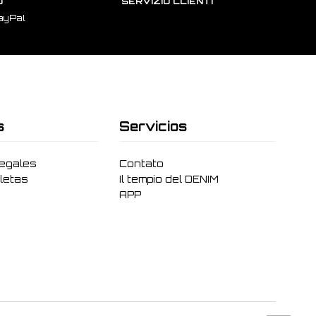
O
SERVIZIO CLIENTI
ayPal
s
Servicios
legales
Contato
letas
Il tempio del DENIM
APP