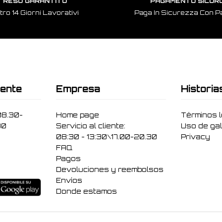
RESO GARANTITO
PAGAMENTO SICUR
tro 14 Giorni Lavorativi
Paga In Sicurezza Con P
iente
Empresa
Historia
08.30-
Home page
Términos 
30
Servicio al cliente:
Uso de gal
08:30 - 13:30\17.00-20.30
Privacy
FAQ
Pagos
Devoluciones y reembolsos
Envíos
Donde estamos