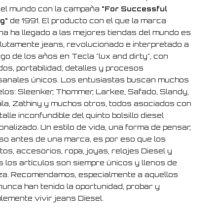
 el mundo con la campaña
"For Successful
ng"
de 1991. El producto con el que la marca
ana ha llegado a las mejores tiendas del mundo es
lutamente jeans, revolucionado e interpretado a
rgo de los años en Tecla "lux and dirty", con
os, portabilidad, detalles y procesos
sanales únicos. Los entusiastas buscan muchos
los: Sleenker, Thommer, Larkee, Safado, Slandy,
ila, Zathiny y muchos otros, todos asociados con
talle inconfundible del quinto bolsillo diesel
nalizado. Un estilo de vida, una forma de pensar,
uso antes de una marca, es por eso que los
os, accesorios, ropa, joyas, relojes Diesel y
s los artículos son siempre únicos y llenos de
za. Recomendamos, especialmente a aquellos
nunca han tenido la oportunidad, probar y
lemente vivir jeans Diesel.