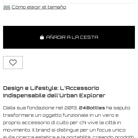
Cómo elegir el tamaño
AÑADIR A LA CESTA
Design e Lifestyle: L’Accessorio
Indispensabile dell'Urban Explorer
Dalla sua fondazione nel 2013,
24Bottles
ha saputo
trasformare un oggetto funzionale in un vero e
proprio accessorio di culto per chi vive la città in
movimento. Il brand si distingue per un focus unico
sulla ricerca estetica e la portabilità, creando prodotti