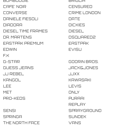
BOMBOOGIE
BRIGLIA
CAFE' NOIR
CENSURED
CONVERSE
CRIME LONDON
DANIELE FIESOLI
DATE
DIADORA
DICKIES
DIESEL TIME FRAMES
DIESEL
DR. MARTENS
DSQUARED2
EASTPAK PREMIUM
EASTPAK
EDWIN
EVISU
F..K
G-STAR
GOORIN BROS.
GUESS JEANS
JACK&JONES
JJ REBEL
JJXX
KANGOL
KAWASAKI
LEE
LEVIS
MET
ONLY
PRO-KEDS
PURAAI
REPLAY
SENSI
SPRAYGROUND
SPRINGA
SUNDEK
THE NORTH FACE
VANS