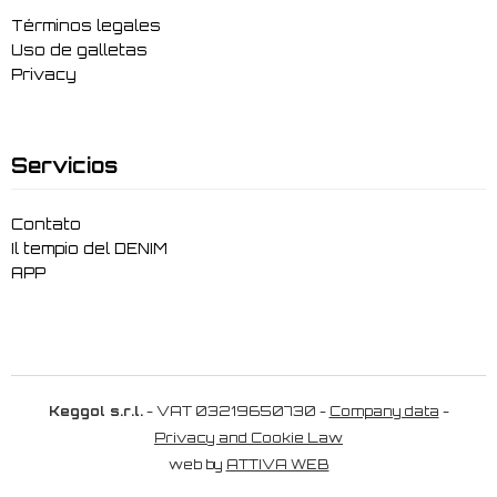
Términos legales
Uso de galletas
Privacy
Servicios
Contato
Il tempio del DENIM
APP
Keggol s.r.l.
- VAT 03219650730 -
Company data
-
Privacy and Cookie Law
web by
ATTIVA WEB