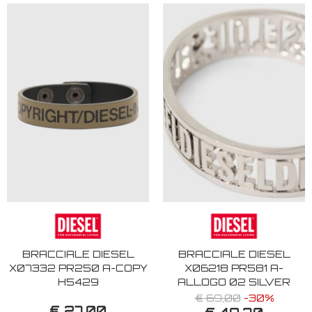
BRACCIALE DIESEL
BRACCIALE DIESEL
X07332 PR250 A-COPY
X06218 PR581 A-
H5429
ALLOGO 02 SILVER
€ 69,00
-30%
€ 27,00