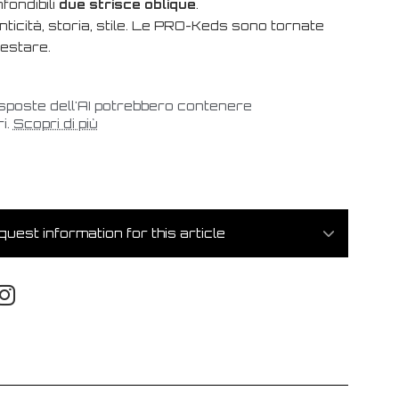
fondibili
due strisce oblique
.
ticità, storia, stile. Le PRO-Keds sono tornate
restare.
isposte dell'AI potrebbero contenere
i.
Scopri di più
uest information for this article