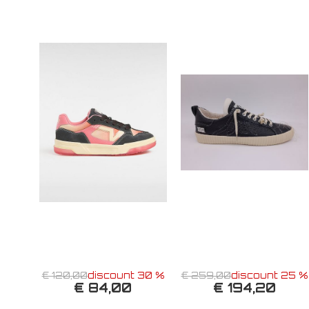
€ 120,00
discount 30 %
€ 259,00
discount 25 %
€ 84,00
€ 194,20