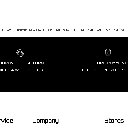
KERS Uomo PRO-KEDS ROYAL CLASSIC RC226SLM
UARANTEED RETURN
SECURE PAYMENT
ithin 14 Working Days
Pay Securely With Pay
vice
Company
Stores