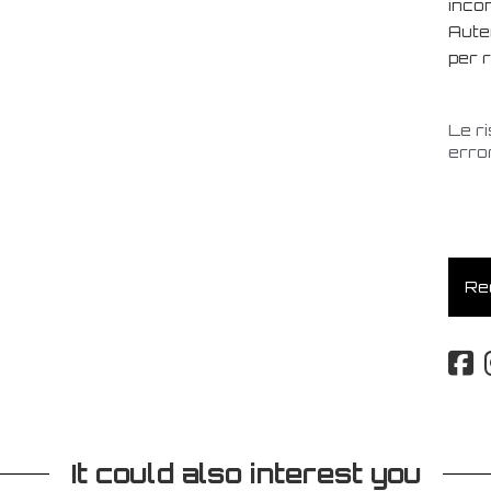
incon
Auten
per 
Le r
error
Req
It could also interest you