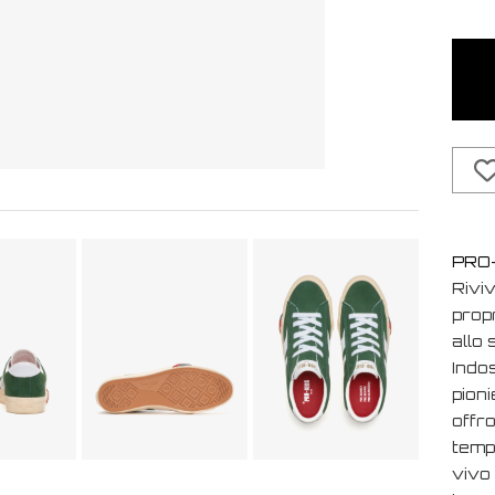
PRO-K
Rivi
prop
allo 
Indo
pioni
offro
tempo
vivo 