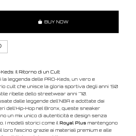
BUY NOW
eds: Il Ritorno di un Cult
vi la leggenda delle PRO-Keds, un vero e
rio
cult
che unisce la gloria sportiva degli anni '50
stile ribelle dello streetwear anni '70.
ssate dalle leggende dell'NBA e adottate dai
eri dell'Hip-Hop nel Bronx, queste sneaker
no un mix unico di autenticità e design senza
. I modelli storici come il
Royal Plus
mantengono
il loro fascino grazie ai materiali premium e alle