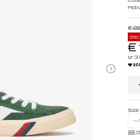
Moti
€ 2
dis
€
Size
H