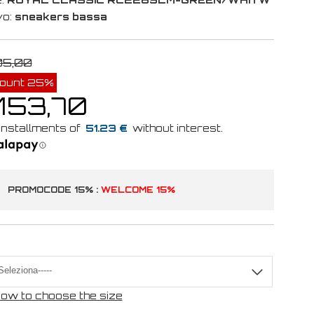
vo:
sneakers bassa
05,00
count 25%
 153,70
51.23 €
PROMOCODE 15% :
WELCOME 15%
ow to choose the size