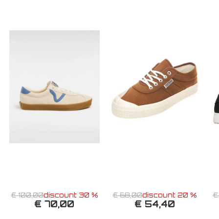
€ 100,00
discount 30 %
€ 68,00
discount 20 %
€
€ 70,00
€ 54,40