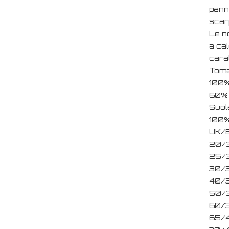
pann
scar
Le n
a ca
cara
Toma
100%
60% 
Suol
100
UK/E
20/
25/
30/
40/
50/
60/
65/