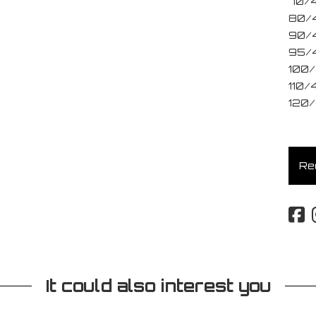
70/4
80/
90/
95/
100
110/
120/
Req
It could also interest you