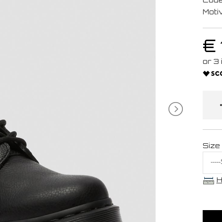
Moti
€
Size
H