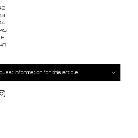
1
42
43
44
/45
46
47
uest information for this article