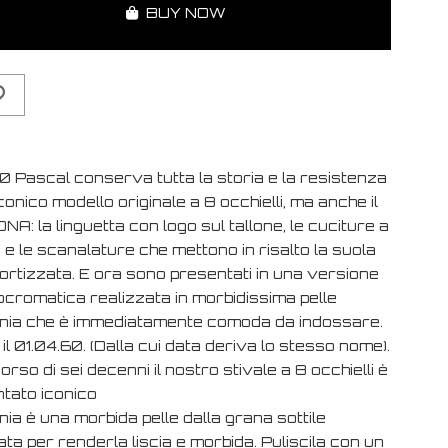
BUY NOW
60 Pascal conserva tutta la storia e la resistenza
iconico modello originale a 8 occhielli, ma anche il
NA: la linguetta con logo sul tallone, le cuciture a
 e le scanalature che mettono in risalto la suola
rtizzata. E ora sono presentati in una versione
cromatica realizzata in morbidissima pelle
inia che è immediatamente comoda da indossare.
il 01.04.60. (Dalla cui data deriva lo stesso nome).
orso di sei decenni il nostro stivale a 8 occhielli è
ntato iconico
nia è una morbida pelle dalla grana sottile
ata per renderla liscia e morbida. Puliscila con un