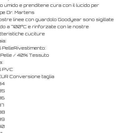
o umido e prenditene cura con il lucido per
pe Dr. Martens
ostre linee con guardolo Goodyear sono sigillate
ldo a 700°C e rinforzate con le nostre
tteristiche cuciture
ia:
 PelleRivestimento:
Pelle / 40% Tessuto
a:
% PVC
UR Conversione taglia
34
35
36
37
38
39
40