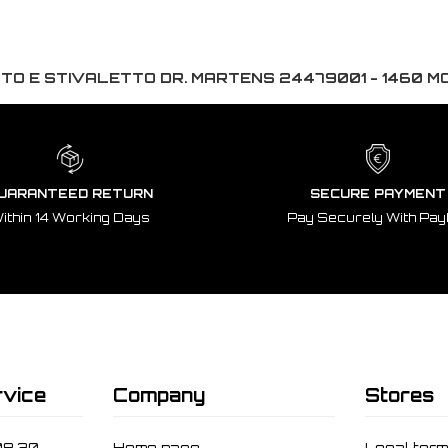
O E STIVALETTO DR. MARTENS 24479001 - 1460 
UARANTEED RETURN
SECURE PAYMENT
ithin 14 Working Days
Pay Securely With Pay
vice
Company
Stores
08.30-
Home page
Legal ter