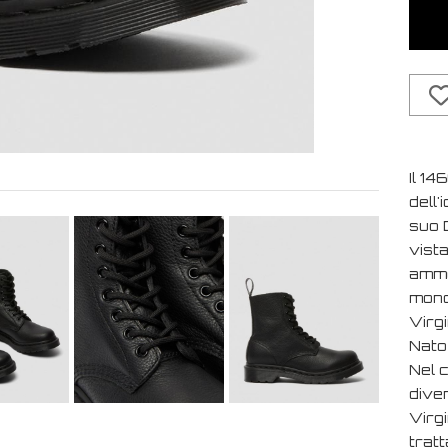
Il 14
dell'
suo D
vista
ammo
mono
Virg
Nato 
Nel c
dive
Virgi
tratt