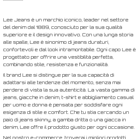
Lee Jeans è un marchio iconico, leader nel settore
del denim dal 1889, conosciuto per la sua qualità
superiore e il design innovativo. Con una lunga storia
alle spalle, Lee è sinonimo di jeans duraturi,
confortevoli e dal look intramontabile. Ogni capo Lee è
progettato per offrire una vestibilità perfetta,
combinando stile, resistenza e funzionalità.
Il brand Lee si distingue per la sua capacità di
adattarsi alle tendenze del momento, senza mai
perdere di vista la sua autenticità. La vasta gamma di
jeans, giacche in denim, t-shirt e abbigliamento casual
per uomo e donna è pensata per soddisfare ogni
esigenza di stile e comfort. Che tu stia cercando un
paio di jeans skinny, a gamba dritta o una giacca in
denim, Lee offre il prodotto giusto per ogni occasione.
Nel nostro e-commerce, troverai i migliori prodotti