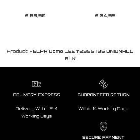
€ 89,90
€ 34,99
Product:
FELPA Uomo LEE 112355735 UNIONALL
BLK
DELIVERY EXPRESS
GUARANTEED RETURN
Delivery Within 2-4
Within 14 Working Days
Working Days
SECURE PAYMENT