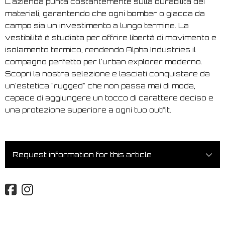
L'azienda punta costantemente sulla durabilità dei
materiali, garantendo che ogni bomber o giacca da
campo sia un investimento a lungo termine. La
vestibilità è studiata per offrire libertà di movimento e
isolamento termico, rendendo Alpha Industries il
compagno perfetto per l'urban explorer moderno.
Scopri la nostra selezione e lasciati conquistare da
un'estetica "rugged" che non passa mai di moda,
capace di aggiungere un tocco di carattere deciso e
una protezione superiore a ogni tuo outfit.
Request information for this article