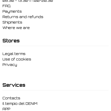
08:30 - 13:30\17.00-20.30
FAQ
Payments
Returns and refunds
Shipments
Where we are
Stores
Legal terms
Use of cookies
Privacy
Services
Contacts
Il tempio del DENIM
APP