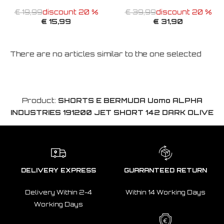
€ 19,99
discount 20 %
€ 39,99
discount 20 %
€ 15,99
€ 31,90
There are no articles similar to the one selected
Product:
SHORTS E BERMUDA Uomo ALPHA
INDUSTRIES 191200 JET SHORT 142 DARK OLIVE
DELIVERY EXPRESS
GUARANTEED RETURN
Delivery Within 2-4
Within 14 Working Days
Working Days