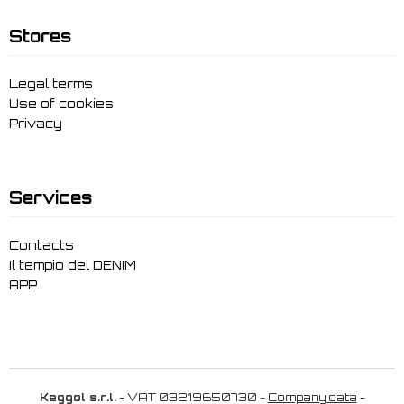
Stores
Legal terms
Use of cookies
Privacy
Services
Contacts
Il tempio del DENIM
APP
Keggol s.r.l.
- VAT 03219650730 -
Company data
-