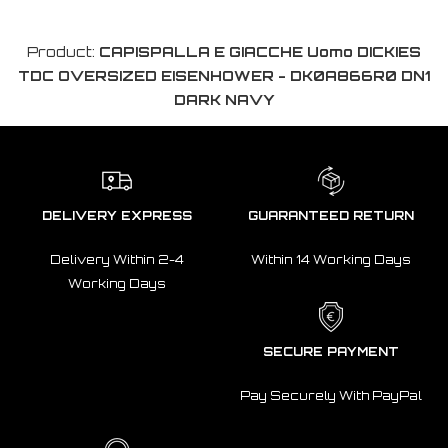
Product:
CAPISPALLA E GIACCHE Uomo DICKIES
TDC OVERSIZED EISENHOWER - DK0A866R0 DN1
DARK NAVY
DELIVERY EXPRESS
GUARANTEED RETURN
Delivery Within 2-4
Within 14 Working Days
Working Days
SECURE PAYMENT
Pay Securely With PayPal