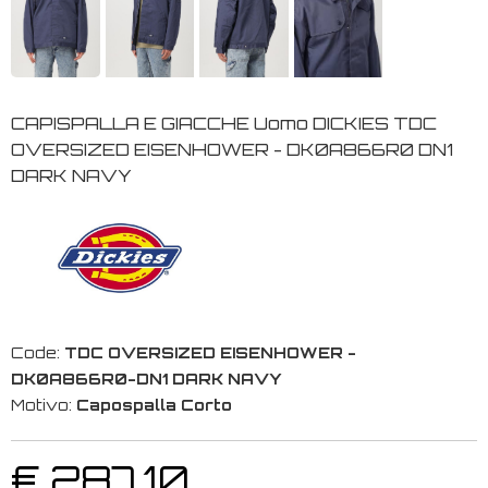
CAPISPALLA E GIACCHE Uomo DICKIES TDC
OVERSIZED EISENHOWER - DK0A866R0 DN1
DARK NAVY
Code:
TDC OVERSIZED EISENHOWER -
DK0A866R0-DN1 DARK NAVY
Motivo:
Capospalla Corto
€ 287,10