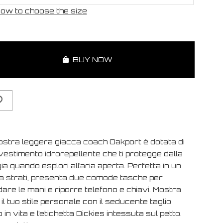
ow to choose the size
BUY NOW
ostra leggera giacca coach Oakport è dotata di
vestimento idrorepellente che ti protegge dalla
ia quando esplori all’aria aperta. Perfetta in un
 a strati, presenta due comode tasche per
are le mani e riporre telefono e chiavi. Mostra
 il tuo stile personale con il seducente taglio
 in vita e l’etichetta Dickies intessuta sul petto.