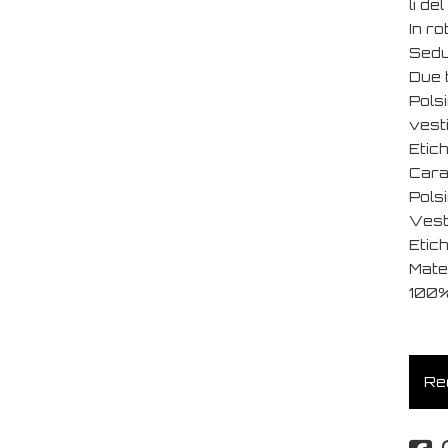
li de
In r
Seduc
Due t
Polsi
vesti
Etich
Cara
Polsi
Vest
Etich
Mate
100%
Req