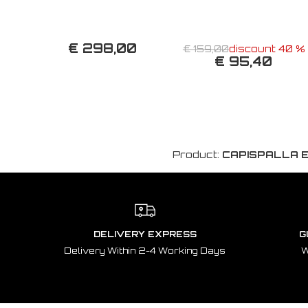
€ 298,00
€ 159,00
discount 40 %
€ 95,40
Product:
CAPISPALLA E
DELIVERY EXPRESS
G
Delivery Within 2-4 Working Days
W