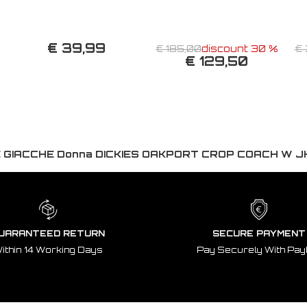
€ 39,99
€ 185,00
discount 30 %
€ 
€ 129,50
 GIACCHE Donna DICKIES OAKPORT CROP COACH W 
UARANTEED RETURN
SECURE PAYMENT
ithin 14 Working Days
Pay Securely With Pay