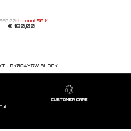
360,00
discount 50 %
€ 180,00
JKT - DK0A4YGW BLACK
CUSTOMER CARE
Pal