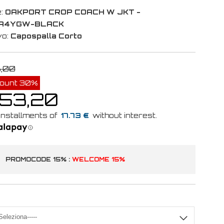
:
OAKPORT CROP COACH W JKT -
A4YGW-BLACK
vo:
Capospalla Corto
6,00
count 30%
 53,20
17.73 €
PROMOCODE 15% :
WELCOME 15%