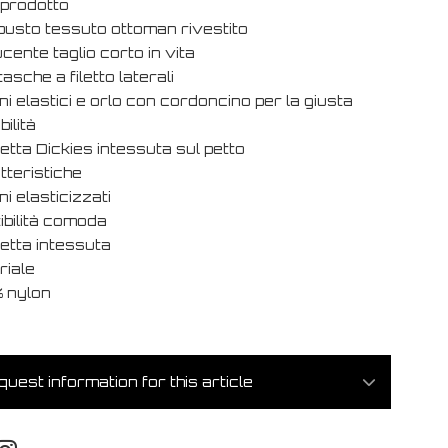
l prodotto
obusto tessuto ottoman rivestito
ente taglio corto in vita
asche a filetto laterali
ni elastici e orlo con cordoncino per la giusta
bilità
etta Dickies intessuta sul petto
tteristiche
ni elasticizzati
ibilità comoda
etta intessuta
riale
 nylon
uest information for this article