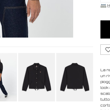
H
La n
un ri
piogg
look
scald
tutto
corto