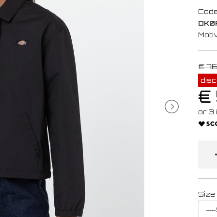
Code
DK0
Moti
€ 7
dis
€
Size