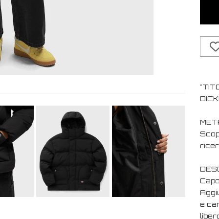
"TIT
DICK
MET
Scopr
ricer
DESC
Capo
Aggiu
e cam
liber