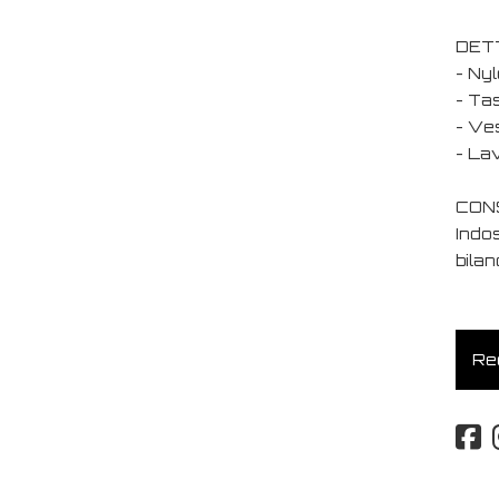
DET
- Nyl
- Tas
- Ves
- La
CONS
Indo
bilan
Req