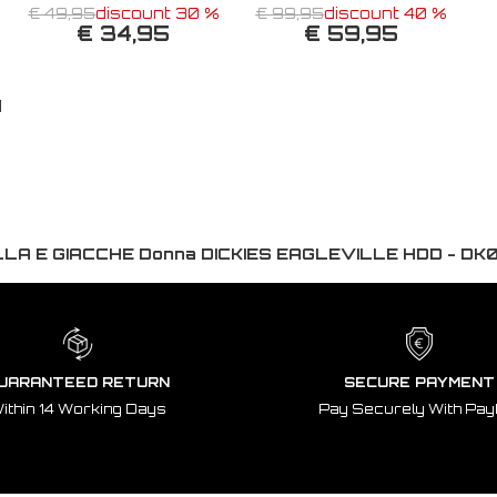
€ 49,95
discount 30 %
€ 99,95
discount 40 %
€ 34,95
€ 59,95
d
LA E GIACCHE Donna DICKIES EAGLEVILLE HDD - DK
UARANTEED RETURN
SECURE PAYMENT
ithin 14 Working Days
Pay Securely With Pay