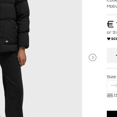
Moti
€
Size
H