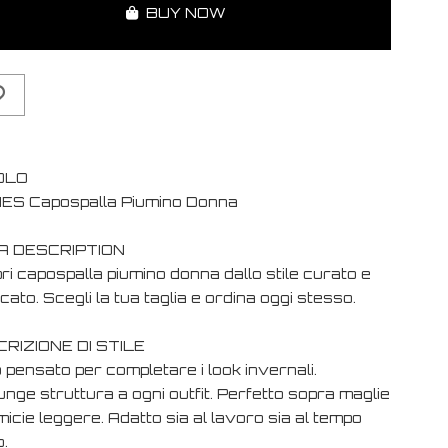
BUY NOW
OLO
IES Capospalla Piumino Donna
A DESCRIPTION
i capospalla piumino donna dallo stile curato e
cato. Scegli la tua taglia e ordina oggi stesso.
RIZIONE DI STILE
 pensato per completare i look invernali.
nge struttura a ogni outfit. Perfetto sopra maglie
icie leggere. Adatto sia al lavoro sia al tempo
o.