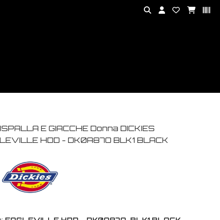
ISPALLA E GIACCHE Donna DICKIES
LEVILLE HDD - DK0A87O BLK1 BLACK
:
EAGLEVILLE HDD - DK0A87O-BLK1 BLACK