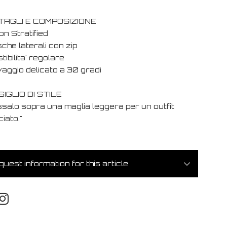
TAGLI E COMPOSIZIONE
on Stratified
che laterali con zip
tibilita' regolare
vaggio delicato a 30 gradi
IGLIO DI STILE
ssalo sopra una maglia leggera per un outfit
ciato."
uest information for this article