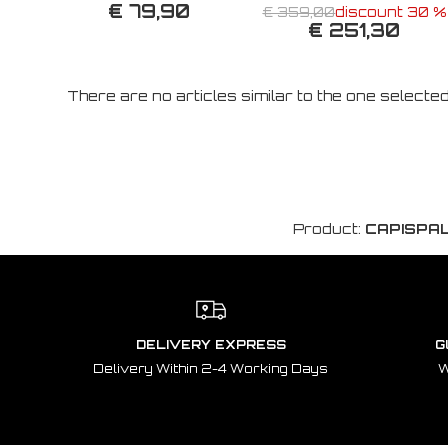
€ 79,90
€ 359,00
discount 30 %
€ 251,30
There are no articles similar to the one selecte
Product:
CAPISPAL
DELIVERY EXPRESS
G
Delivery Within 2-4 Working Days
W