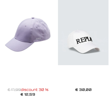
€ 30,00
€ 17,99
discount 30 %
€ 12,59