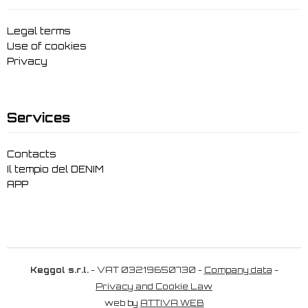
Legal terms
Use of cookies
Privacy
Services
Contacts
Il tempio del DENIM
APP
Keggol s.r.l.
- VAT 03219650730 -
Company data
-
Privacy and Cookie Law
web by
ATTIVA WEB