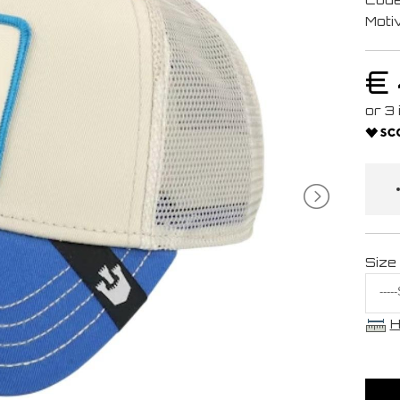
Moti
€
Size
H