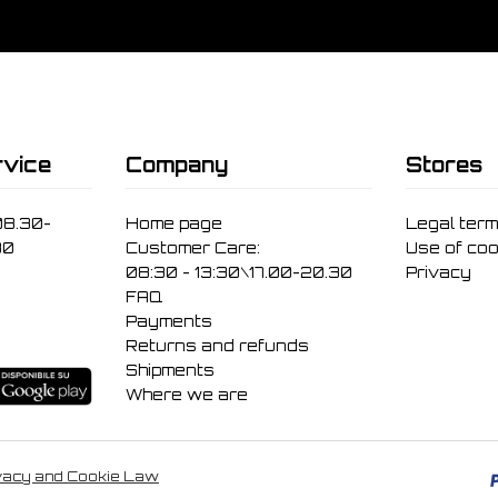
vice
Company
Stores
08.30-
Home page
Legal ter
30
Customer Care:
Use of coo
08:30 - 13:30\17.00-20.30
Privacy
FAQ
Payments
Returns and refunds
Shipments
Where we are
vacy and Cookie Law