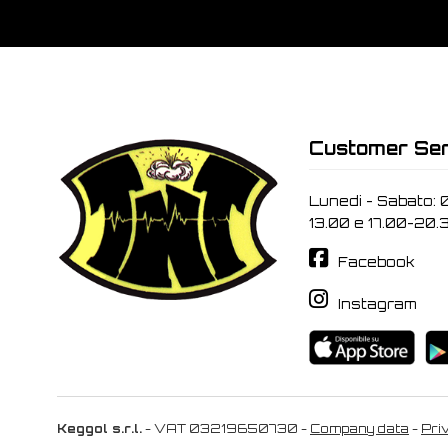
Customer Ser
Lunedi - Sabato: 
13.00 e 17.00-20.
Facebook
Instagram
Keggol s.r.l.
- VAT 03219650730 -
Company data
-
Pri