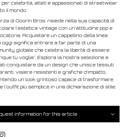
 per celebrità, atleti e appassionati di streetwear
tto il mondo.
rza di Goorin Bros. risiede nella sua capacità di
lare l'estetica vintage con un'attitudine pop e
catoria. Acquistare un cappellino della linea
oggi significa entrare a far parte di una
unity globale che celebra la libertà di essere
nque tu voglia". Esplora la nostra selezione e
iati conquistare da un design che unisce tessuti
iranti, visiere resistenti e grafiche d'impatto,
ntendo un look grintoso capace di trasformare
 l'outfit più semplice in una dichiarazione di stile.
uest information for this article