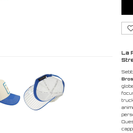
La R
Str
Sebbe
Bros
globa
focus
truc
anima
pers
Ques
cappe