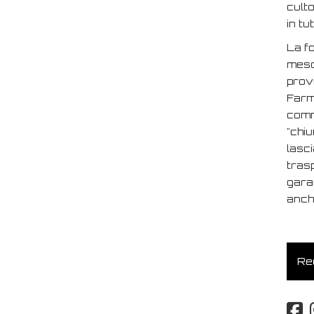
culto
in tu
La fo
mesco
provo
Farm 
comm
"chiu
lasc
trasp
gara
anche
Req