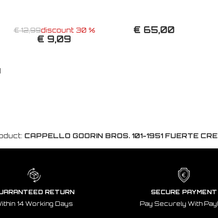
€ 65,00
€ 12,99
discount 30 %
€ 9,09
d
oduct:
CAPPELLO GOORIN BROS. 101-1951 FUERTE CR
UARANTEED RETURN
SECURE PAYMENT
ithin 14 Working Days
Pay Securely With Pay