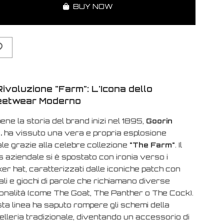
BUY NOW
ivoluzione "Farm": L'Icona dello
eetwear Moderno
ne la storia del brand inizi nel 1895,
Goorin
.
ha vissuto una vera e propria esplosione
le grazie alla celebre collezione
"The Farm"
. Il
 aziendale si è spostato con ironia verso i
ker hat
, caratterizzati dalle iconiche patch con
li e giochi di parole che richiamano diverse
onalità (come
The Goat
,
The Panther
o
The Cock
).
ta linea ha saputo rompere gli schemi della
lleria tradizionale, diventando un accessorio di