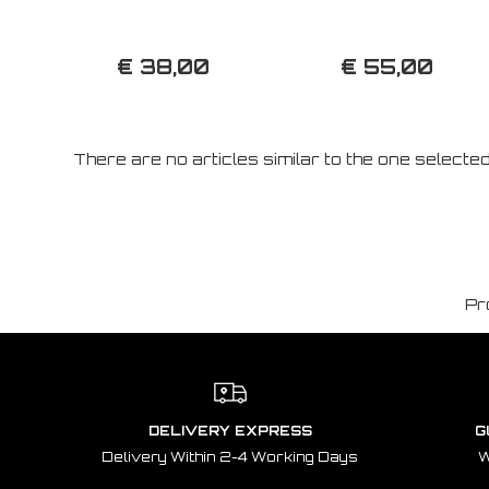
€ 38,00
€ 55,00
There are no articles similar to the one selecte
Pr
DELIVERY EXPRESS
G
Delivery Within 2-4 Working Days
W