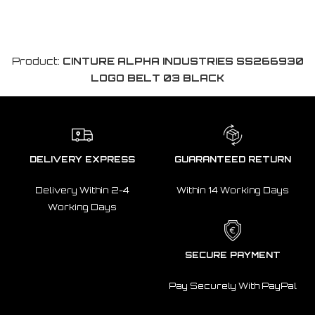
Product:
CINTURE ALPHA INDUSTRIES SS266930
LOGO BELT 03 BLACK
DELIVERY EXPRESS
GUARANTEED RETURN
Delivery Within 2-4
Within 14 Working Days
Working Days
SECURE PAYMENT
Pay Securely With PayPal