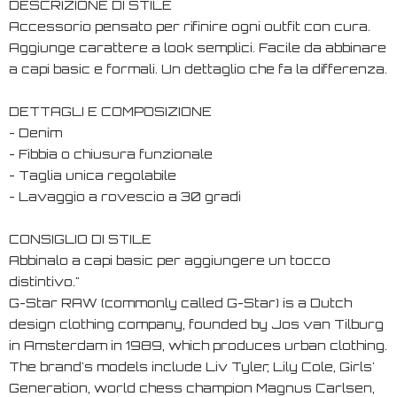
DESCRIZIONE DI STILE
Accessorio pensato per rifinire ogni outfit con cura.
Aggiunge carattere a look semplici. Facile da abbinare
a capi basic e formali. Un dettaglio che fa la differenza.
DETTAGLI E COMPOSIZIONE
- Denim
- Fibbia o chiusura funzionale
- Taglia unica regolabile
- Lavaggio a rovescio a 30 gradi
CONSIGLIO DI STILE
Abbinalo a capi basic per aggiungere un tocco
distintivo."
G-Star RAW (commonly called G-Star) is a Dutch
design clothing company, founded by Jos van Tilburg
in Amsterdam in 1989, which produces urban clothing.
The brand's models include Liv Tyler, Lily Cole, Girls'
Generation, world chess champion Magnus Carlsen,