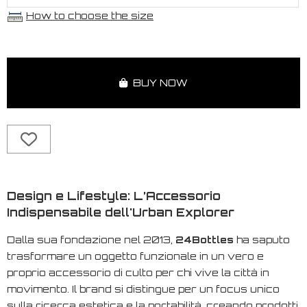
How to choose the size
BUY NOW
Design e Lifestyle: L’Accessorio
Indispensabile dell'Urban Explorer
Dalla sua fondazione nel 2013,
24Bottles
ha saputo
trasformare un oggetto funzionale in un vero e
proprio accessorio di culto per chi vive la città in
movimento. Il brand si distingue per un focus unico
sulla ricerca estetica e la portabilità, creando prodotti