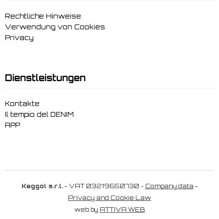
Rechtliche Hinweise
Verwendung von Cookies
Privacy
Dienstleistungen
Kontakte
Il tempio del DENIM
APP
Keggol s.r.l.
- VAT 03219650730 -
Company data
-
Privacy and Cookie Law
web by
ATTIVA WEB