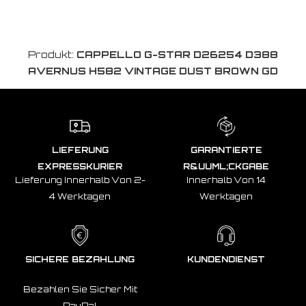
Produkt:
CAPPELLO G-STAR D26254 D388
AVERNUS H582 VINTAGE DUST BROWN GD
LIEFERUNG
GARANTIERTE
EXPRESSKURIER
R&UUML;CKGABE
Lieferung Innerhalb Von 2-
Innerhalb Von 14
4 Werktagen
Werktagen
SICHERE BEZAHLUNG
KUNDENDIENST
Bezahlen Sie Sicher Mit
PayPal