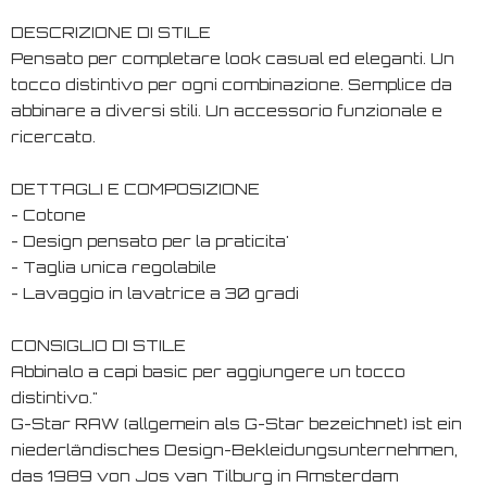
DESCRIZIONE DI STILE
Pensato per completare look casual ed eleganti. Un
tocco distintivo per ogni combinazione. Semplice da
abbinare a diversi stili. Un accessorio funzionale e
ricercato.
DETTAGLI E COMPOSIZIONE
- Cotone
- Design pensato per la praticita'
- Taglia unica regolabile
- Lavaggio in lavatrice a 30 gradi
CONSIGLIO DI STILE
Abbinalo a capi basic per aggiungere un tocco
distintivo."
G-Star RAW (allgemein als G-Star bezeichnet) ist ein
niederländisches Design-Bekleidungsunternehmen,
das 1989 von Jos van Tilburg in Amsterdam