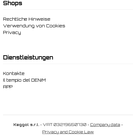
Shops
Rechtliche Hinweise
Verwendung von Cookies
Privacy
Dienstleistungen
Kontakte
Il tempio del DENIM
APP
Keggol s.r.l.
- VAT 03219650730 -
Company data
-
Privacy and Cookie Law