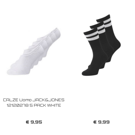
CALZE Uomo JACK&JONES
12120278 5 PACK WHITE
€ 9,95
€ 9,99