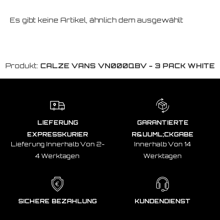
Es gibt keine Artikel, ähnlich dem ausgewählt
Produkt:
CALZE VANS VN000QBV - 3 PACK WHITE
LIEFERUNG
GARANTIERTE
EXPRESSKURIER
R&UUML;CKGABE
Lieferung Innerhalb Von 2-
Innerhalb Von 14
4 Werktagen
Werktagen
SICHERE BEZAHLUNG
KUNDENDIENST