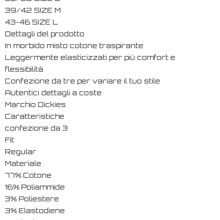
39/42 SIZE M
43-46 SIZE L
Dettagli del prodotto
In morbido misto cotone traspirante
Leggermente elasticizzati per più comfort e
flessibilità
Confezione da tre per variare il tuo stile
Autentici dettagli a coste
Marchio Dickies
Caratteristiche
confezione da 3
Fit
Regular
Materiale
77% Cotone
16% Poliammide
3% Poliestere
3% Elastodiene