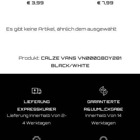
€ 3,99
€ 7,99
Es gibt keine Artikel, ähnlich dem ausgewählt
Produkt:
CALZE VANS VN000QBDY281
BLACK/WHITE
LIEFERUNG
GARANTIERTE
EXPRESSKURIER
R&UUML;CKGABE
Lieferung Innerhalb Von 2-
Innerhalb Von 14
4 Werktagen
Werktagen