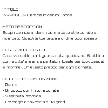
"TITOLO
WRANGLER Camicia in denim Donna
META DESCRIPTION
Scopri camicia in denim donna dallo stile curato e
ricercato. Scegli la tua taglia e ordina oggi stesso.
DESCRIZIONE DI STILE
Capo versatile per il guardaroba quotidiano. Si abbina
con facilita' a jeans e pantaloni. Ideale per look casual
e informali. Un alleato pratico per ogni giornata.
DETTAGLI E COMPOSIZIONE
- Denim
- Girocollo con finiture curate
- Vestibilita' morbida
- Lavaggio a rovescio a 30 gradi