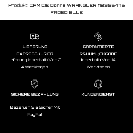
Produkt:
CAMICIE Donna WRANGLER 112356476
FADED BLUE
LIEFERUNG
GARANTIERTE
EXPRESSKURIER
R&UUML;CKGABE
Lieferung Innerhalb Von 2-
Innerhalb Von 14
4 Werktagen
Werktagen
SICHERE BEZAHLUNG
KUNDENDIENST
Bezahlen Sie Sicher Mit
PayPal