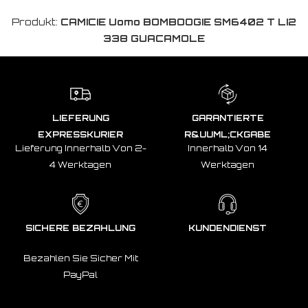
Produkt:
CAMICIE Uomo BOMBOOGIE SM6402 T LI2
338 GUACAMOLE
LIEFERUNG
GARANTIERTE
EXPRESSKURIER
R&UUML;CKGABE
Lieferung Innerhalb Von 2-
Innerhalb Von 14
4 Werktagen
Werktagen
SICHERE BEZAHLUNG
KUNDENDIENST
Bezahlen Sie Sicher Mit
PayPal