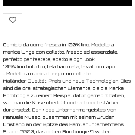
Camicia da uomo fresca in 100% lino. Modello a
manica lunga con colletto, fresco ed essenziale,
perfetto per l’estate, adatto a ogni look.
100% lino tinto filo, tela fiammata, lavato in capo.
- Modello a manica lunga con colletto.
Mailänder Qualität, Preis und neue Technologien: Dies
sind die drei strategischen Elemente, die die Marke
Bomboogie zu einem Beispiel dafür gemacht haben,
wie man die Krise überlebt und sich noch stärker
durchsetzt. Dank des Unternehmergeistes von
Manuele Musso, zusammen mit seinem Bruder
Cristiano an der Spitze des Familienunternehmens
Space 2000, das neben Bomboogie 9 weitere