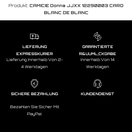
Produkt:
CAMICIE Donna JJXX 12290003 CARO
BLANC DE BLANC
LIEFERUNG
GARANTIERTE
EXPRESSKURIER
R&UUML;CKGABE
Lieferung Innerhalb Von 2-
Innerhalb Von 14
4 Werktagen
Werktagen
SICHERE BEZAHLUNG
KUNDENDIENST
Bezahlen Sie Sicher Mit
PayPal