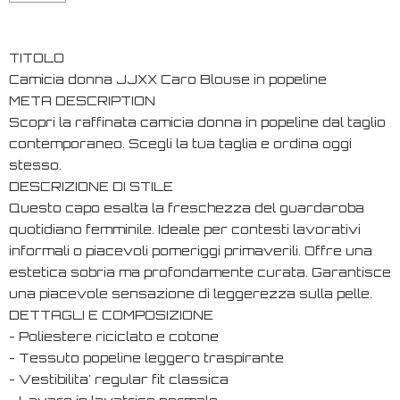
TITOLO
Camicia donna JJXX Caro Blouse in popeline
META DESCRIPTION
Scopri la raffinata camicia donna in popeline dal taglio
contemporaneo. Scegli la tua taglia e ordina oggi
stesso.
DESCRIZIONE DI STILE
Questo capo esalta la freschezza del guardaroba
quotidiano femminile. Ideale per contesti lavorativi
informali o piacevoli pomeriggi primaverili. Offre una
estetica sobria ma profondamente curata. Garantisce
una piacevole sensazione di leggerezza sulla pelle.
DETTAGLI E COMPOSIZIONE
- Poliestere riciclato e cotone
- Tessuto popeline leggero traspirante
- Vestibilita' regular fit classica