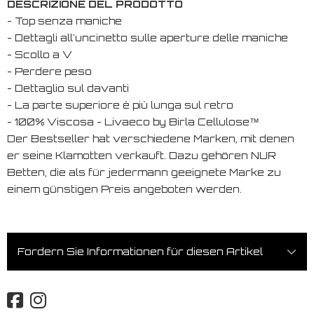
DESCRIZIONE DEL PRODOTTO
- Top senza maniche
- Dettagli all'uncinetto sulle aperture delle maniche
- Scollo a V
- Perdere peso
- Dettaglio sul davanti
- La parte superiore è più lunga sul retro
- 100% Viscosa - Livaeco by Birla Cellulose™
Der Bestseller hat verschiedene Marken, mit denen
er seine Klamotten verkauft. Dazu gehören NUR
Betten, die als für jedermann geeignete Marke zu
einem günstigen Preis angeboten werden.
Fordern Sie Informationen für diesen Artikel