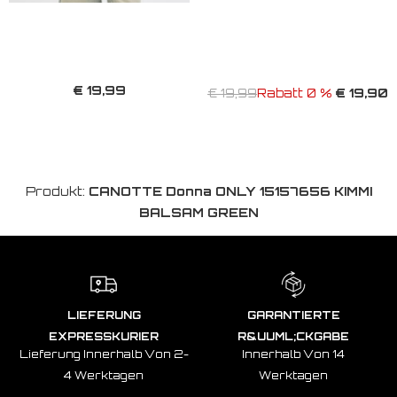
€ 19,99
€ 19,90
€ 19,99
Rabatt 0 %
Produkt:
CANOTTE Donna ONLY 15157656 KIMMI
BALSAM GREEN
LIEFERUNG
GARANTIERTE
EXPRESSKURIER
R&UUML;CKGABE
Lieferung Innerhalb Von 2-
Innerhalb Von 14
4 Werktagen
Werktagen