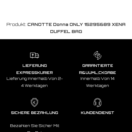
Produkt:
CANOTTE Donna ONLY 15295689 XENA
DUFFEL BAG
LIEFERUNG
GARANTIERTE
EXPRESSKURIER
R&UUML;CKGABE
Lieferung Innerhalb Von 2-
Innerhalb Von 14
4 Werktagen
Werktagen
SICHERE BEZAHLUNG
KUNDENDIENST
Bezahlen Sie Sicher Mit