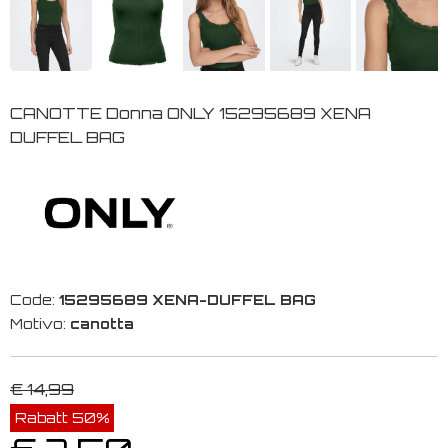
CANOTTE Donna ONLY 15295689 XENA
DUFFEL BAG
Code:
15295689 XENA-DUFFEL BAG
Motivo:
canotta
€ 14,99
Rabatt 50%