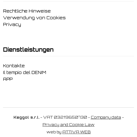
Rechtliche Hinweise
Verwendung von Cookies
Privacy
Dienstleistungen
Kontakte
Il tempio del DENIM
APP
Keggol s.r.l.
- VAT 03219650730 -
Company data
-
Privacy and Cookie Law
web by
ATTIVA WEB