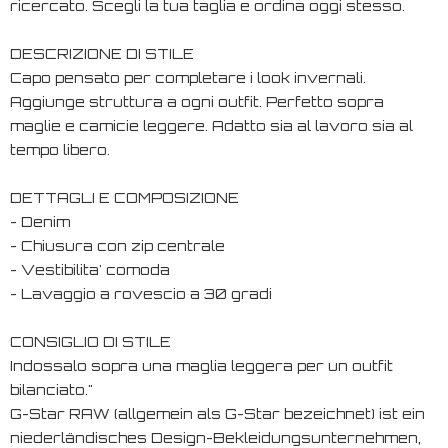
ricercato. Scegli la tua taglia e ordina oggi stesso.
DESCRIZIONE DI STILE
Capo pensato per completare i look invernali.
Aggiunge struttura a ogni outfit. Perfetto sopra
maglie e camicie leggere. Adatto sia al lavoro sia al
tempo libero.
DETTAGLI E COMPOSIZIONE
- Denim
- Chiusura con zip centrale
- Vestibilita' comoda
- Lavaggio a rovescio a 30 gradi
CONSIGLIO DI STILE
Indossalo sopra una maglia leggera per un outfit
bilanciato."
G-Star RAW (allgemein als G-Star bezeichnet) ist ein
niederländisches Design-Bekleidungsunternehmen,