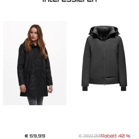
€ 59,99
€ 369,00
Rabatt 40 %