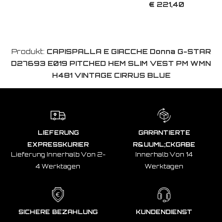
€ 221,40
Produkt:
CAPISPALLA E GIACCHE Donna G-STAR
D27693 E019 PITCHED HEM SLIM VEST PM WMN
H481 VINTAGE CIRRUS BLUE
LIEFERUNG
GARANTIERTE
EXPRESSKURIER
R&UUML;CKGABE
Lieferung Innerhalb Von 2-
Innerhalb Von 14
4 Werktagen
Werktagen
SICHERE BEZAHLUNG
KUNDENDIENST